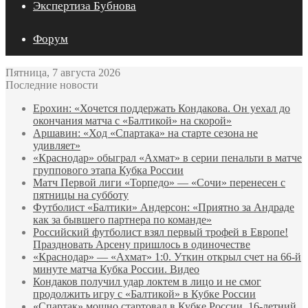
Экспертиза Бубнова
Форум
Пятница, 7 августа 2026
Последние новости
Ерохин: «Хочется поддержать Кондакова. Он уехал до
окончания матча с «Балтикой» на скорой»
Аршавин: «Ход «Спартака» на старте сезона не
удивляет»
«Краснодар» обыграл «Ахмат» в серии пенальти в матче
группового этапа Кубка России
Матч Первой лиги «Торпедо» — «Сочи» перенесен с
пятницы на субботу
Футболист «Балтики» Андерсон: «Приятно за Андраде
как за бывшего партнера по команде»
Российский футболист взял первый трофей в Европе!
Праздновать Арсену пришлось в одиночестве
«Краснодар» — «Ахмат» 1:0. Уткин открыл счет на 66‑й
минуте матча Кубка России. Видео
Кондаков получил удар локтем в лицо и не смог
продолжить игру с «Балтикой» в Кубке России
«Спартак» мощно стартовал в Кубке России. 16-летний