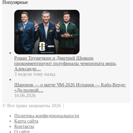
Популярные
Роман Трушечкин и Дмитрий Шнякин
прокомментируют полуфиналы чемпионата мира,
Александр…
3 недели тому назад
Шаронов — о матче ЧМ‑2026 Испания — Кабо‑Верде:
«До полной…
16.06.2026
© Все права защищены 2026 |
Политика конфиденциальности
Карта сайта
Контакты
О сайте