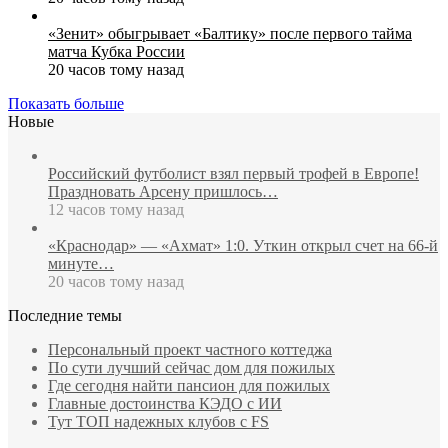
«Зенит» обыгрывает «Балтику» после первого тайма
матча Кубка России
20 часов тому назад
Показать больше
Новые
Российский футболист взял первый трофей в Европе!
Праздновать Арсену пришлось…
12 часов тому назад
«Краснодар» — «Ахмат» 1:0. Уткин открыл счет на 66‑й
минуте…
20 часов тому назад
Последние темы
Персональный проект частного коттеджа
По сути лучший сейчас дом для пожилых
Где сегодня найти пансион для пожилых
Главные достоинства КЭДО с ИИ
Тут ТОП надежных клубов с FS