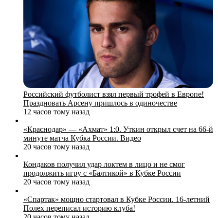
Российский футболист взял первый трофей в Европе!
Праздновать Арсену пришлось в одиночестве
12 часов тому назад
«Краснодар» — «Ахмат» 1:0. Уткин открыл счет на 66‑й
минуте матча Кубка России. Видео
20 часов тому назад
Кондаков получил удар локтем в лицо и не смог
продолжить игру с «Балтикой» в Кубке России
20 часов тому назад
«Спартак» мощно стартовал в Кубке России. 16-летний
Полех переписал историю клуба!
20 часов тому назад