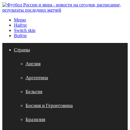
Меню
Найти
Switch skin
Войти
Страны
Англия
Аргентина
Бельгия
Босния и Герцеговина
Бразилия