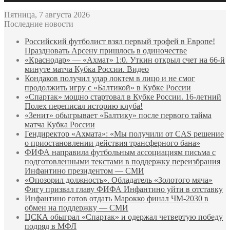
Пятница, 7 августа 2026
Последние новости
Российский футболист взял первый трофей в Европе!
Праздновать Арсену пришлось в одиночестве
«Краснодар» — «Ахмат» 1:0. Уткин открыл счет на 66‑й
минуте матча Кубка России. Видео
Кондаков получил удар локтем в лицо и не смог
продолжить игру с «Балтикой» в Кубке России
«Спартак» мощно стартовал в Кубке России. 16-летний
Полех переписал историю клуба!
«Зенит» обыгрывает «Балтику» после первого тайма
матча Кубка России
Гендиректор «Ахмата»: «Мы получили от CAS решение
о приостановлении действия трансферного бана»
ФИФА направила футбольным ассоциациям письма с
подготовленными текстами в поддержку переизбрания
Инфантино президентом — СМИ
«Опозорил должность». Обладатель «Золотого мяча»
Фигу призвал главу ФИФА Инфантино уйти в отставку
Инфантино готов отдать Марокко финал ЧМ‑2030 в
обмен на поддержку — СМИ
ЦСКА обыграл «Спартак» и одержал четвертую победу
подряд в МФЛ