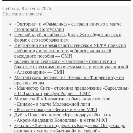
Суббота, 8 августа 2026
Последние новости
«Эшторил» и «Фамаликау» сыграли вничью в матче
чемпионата Португалии
Первый клуб погибшего Диогу Жоты будет играть в
форме с его изображением
Инфантино во время работы генсеком УЕФА повысил
любовницу в должности и добился выплаты ей
выходного пособия — СМИ
Болельщики сербского «Партизана» пели песни о
братстве с русскими во время матча против украинской
«Александрии» — СМИ
Мастантуоно перешел из «Реала» в «Фиорентину» на
правах аренды
«Манчестер Сити» отклонил предложение «Барселоны»
в €50 млн за трансфер Родри — СМИ
Московский «Локомотив» обыграл московское
«Динамо» в матче Молодежной лиги
«Ростов» обыграл «Зенит» в матче МФЛ
Дубль Полевого помог «Краснодару» обыграть
«Акрон‑Академию Коноплева» в матче МФЛ
Ерохин: «Хочется поддержать Кондакова. Он уехал до
окончания матча с «Балтикой» на скорой»