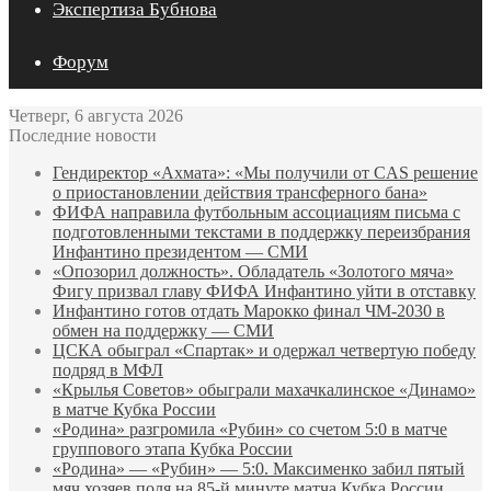
Экспертиза Бубнова
Форум
Четверг, 6 августа 2026
Последние новости
Гендиректор «Ахмата»: «Мы получили от CAS решение
о приостановлении действия трансферного бана»
ФИФА направила футбольным ассоциациям письма с
подготовленными текстами в поддержку переизбрания
Инфантино президентом — СМИ
«Опозорил должность». Обладатель «Золотого мяча»
Фигу призвал главу ФИФА Инфантино уйти в отставку
Инфантино готов отдать Марокко финал ЧМ‑2030 в
обмен на поддержку — СМИ
ЦСКА обыграл «Спартак» и одержал четвертую победу
подряд в МФЛ
«Крылья Советов» обыграли махачкалинское «Динамо»
в матче Кубка России
«Родина» разгромила «Рубин» со счетом 5:0 в матче
группового этапа Кубка России
«Родина» — «Рубин» — 5:0. Максименко забил пятый
мяч хозяев поля на 85‑й минуте матча Кубка России.