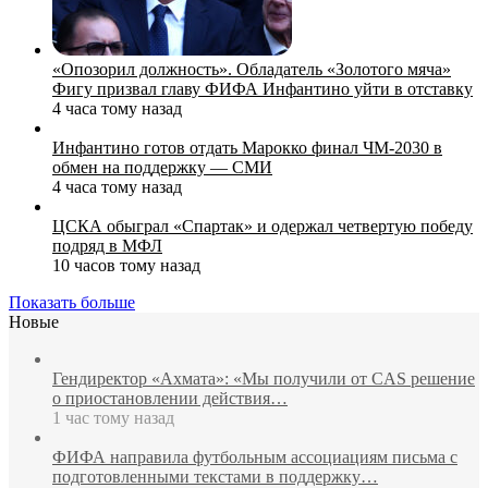
«Опозорил должность». Обладатель «Золотого мяча»
Фигу призвал главу ФИФА Инфантино уйти в отставку
4 часа тому назад
Инфантино готов отдать Марокко финал ЧМ‑2030 в
обмен на поддержку — СМИ
4 часа тому назад
ЦСКА обыграл «Спартак» и одержал четвертую победу
подряд в МФЛ
10 часов тому назад
Показать больше
Новые
Гендиректор «Ахмата»: «Мы получили от CAS решение
о приостановлении действия…
1 час тому назад
ФИФА направила футбольным ассоциациям письма с
подготовленными текстами в поддержку…