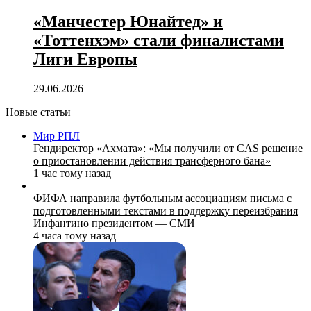
«Манчестер Юнайтед» и
«Тоттенхэм» стали финалистами
Лиги Европы
29.06.2026
Новые статьи
Мир РПЛ
Гендиректор «Ахмата»: «Мы получили от CAS решение
о приостановлении действия трансферного бана»
1 час тому назад
ФИФА направила футбольным ассоциациям письма с
подготовленными текстами в поддержку переизбрания
Инфантино президентом — СМИ
4 часа тому назад