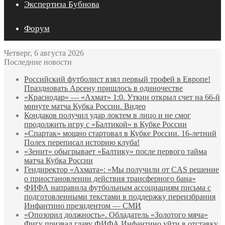
Экспертиза Бубнова
Форум
Четверг, 6 августа 2026
Последние новости
Российский футболист взял первый трофей в Европе!
Праздновать Арсену пришлось в одиночестве
«Краснодар» — «Ахмат» 1:0. Уткин открыл счет на 66‑й
минуте матча Кубка России. Видео
Кондаков получил удар локтем в лицо и не смог
продолжить игру с «Балтикой» в Кубке России
«Спартак» мощно стартовал в Кубке России. 16-летний
Полех переписал историю клуба!
«Зенит» обыгрывает «Балтику» после первого тайма
матча Кубка России
Гендиректор «Ахмата»: «Мы получили от CAS решение
о приостановлении действия трансферного бана»
ФИФА направила футбольным ассоциациям письма с
подготовленными текстами в поддержку переизбрания
Инфантино президентом — СМИ
«Опозорил должность». Обладатель «Золотого мяча»
Фигу призвал главу ФИФА Инфантино уйти в отставку