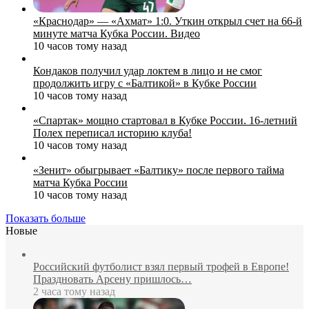
«Краснодар» — «Ахмат» 1:0. Уткин открыл счет на 66‑й
минуте матча Кубка России. Видео
10 часов тому назад
Кондаков получил удар локтем в лицо и не смог
продолжить игру с «Балтикой» в Кубке России
10 часов тому назад
«Спартак» мощно стартовал в Кубке России. 16-летний
Полех переписал историю клуба!
10 часов тому назад
«Зенит» обыгрывает «Балтику» после первого тайма
матча Кубка России
10 часов тому назад
Показать больше
Новые
Российский футболист взял первый трофей в Европе!
Праздновать Арсену пришлось…
2 часа тому назад