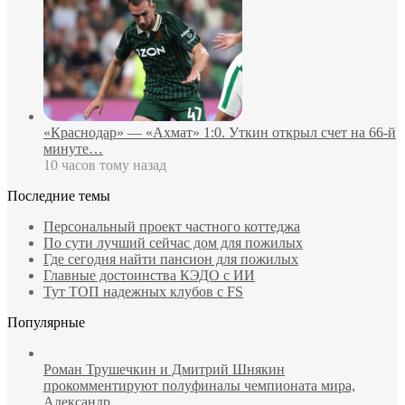
«Краснодар» — «Ахмат» 1:0. Уткин открыл счет на 66‑й
минуте…
10 часов тому назад
Последние темы
Персональный проект частного коттеджа
По сути лучший сейчас дом для пожилых
Где сегодня найти пансион для пожилых
Главные достоинства КЭДО с ИИ
Тут ТОП надежных клубов с FS
Популярные
Роман Трушечкин и Дмитрий Шнякин
прокомментируют полуфиналы чемпионата мира,
Александр…