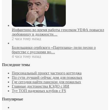
Инфантино во время работы генсеком УЕФА повысил
любовницу в должности…
2 часа тому назад
Болельщики сербского «Партизана» пели песни о
братстве с русскими во…
4 часа тому назад
Последние темы
Персональный проект частного коттеджа
По сути лучший сейчас дом для пожилых
Где сегодня найти пансион для пожилых
Главные достоинства КЭДО с ИИ
Тут ТОП надежных клубов с FS
Популярные