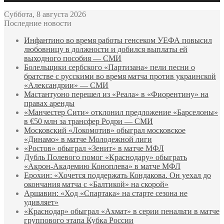
Суббота, 8 августа 2026
Последние новости
Инфантино во время работы генсеком УЕФА повысил
любовницу в должности и добился выплаты ей
выходного пособия — СМИ
Болельщики сербского «Партизана» пели песни о
братстве с русскими во время матча против украинской
«Александрии» — СМИ
Мастантуоно перешел из «Реала» в «Фиорентину» на
правах аренды
«Манчестер Сити» отклонил предложение «Барселоны»
в €50 млн за трансфер Родри — СМИ
Московский «Локомотив» обыграл московское
«Динамо» в матче Молодежной лиги
«Ростов» обыграл «Зенит» в матче МФЛ
Дубль Полевого помог «Краснодару» обыграть
«Акрон‑Академию Коноплева» в матче МФЛ
Ерохин: «Хочется поддержать Кондакова. Он уехал до
окончания матча с «Балтикой» на скорой»
Аршавин: «Ход «Спартака» на старте сезона не
удивляет»
«Краснодар» обыграл «Ахмат» в серии пенальти в матче
группового этапа Кубка России