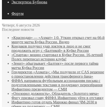
Экспертиза Бубнова
Форум
Четверг, 6 августа 2026
Последние новости
«Краснодар» — «Ахмат» 1:0. Уткин открыл счет на 66‑й
минуте матча Кубка России. Видео
Кондаков получил удар локтем в лицо и не смог
продолжить игру с «Балтикой» в Кубке России
«Спартак» мощно стартовал в Кубке России. 16-летний
Полех переписал историю клуба!
«Зенит» обыгрывает «Балтику» после первого тайма
матча Кубка России
Гендиректор «Ахмата»: «Мы получили от CAS решение
о приостановлении действия трансферного бана»
ФИФА направила футбольным ассоциациям письма с
подготовленными текстами в поддержку переизбрания
Инфантино президентом — СМИ
«Опозорил должность». Обладатель «Золотого мяча»
Фигу призвал главу ФИФА Инфантино уйти в отставку
Инфантино готов отдать Марокко финал ЧМ‑2030 в
обмен на поддержку — СМИ