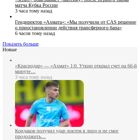
матча Кубка России
3 часа тому назад
Гендиректор «Ахмата»: «Мы получили от CAS решение
о приостановлении действия трансферного бана»
6 часов тому назад
Показать больше
Новые
«Краснодар» — «Ахмат» 1:0. Уткин открыл счет на 66‑й
минуте…
3 часа тому назад
Кондаков получил удар локтем в лицо и не смог
продолжить…