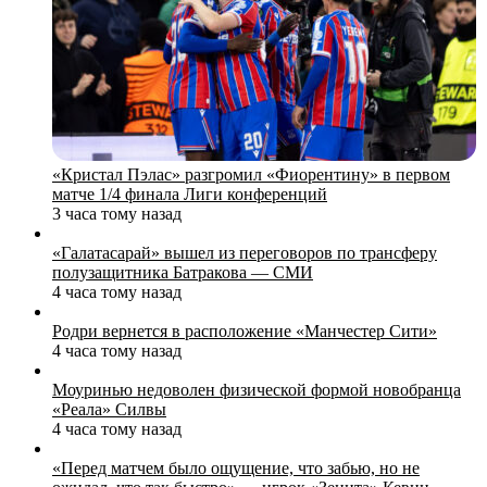
«Кристал Пэлас» разгромил «Фиорентину» в первом
матче 1/4 финала Лиги конференций
3 часа тому назад
«Галатасарай» вышел из переговоров по трансферу
полузащитника Батракова — СМИ
4 часа тому назад
Родри вернется в расположение «Манчестер Сити»
4 часа тому назад
Моуринью недоволен физической формой новобранца
«Реала» Силвы
4 часа тому назад
«Перед матчем было ощущение, что забью, но не