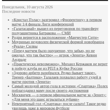
Понедельник, 10 августа 2026
Последние новости
«Кристал Пэлас» разгромил «Фиорентину» в первом
матче 1/4 финала Лиги конференций
«Галатасарай» вышел из переговоров по трансферу
полузащитника Батракова — СМИ
Родри вернется в расположение «Манчестер Сити»
Моуринью недоволен физической формой новобранца
«Реала» Силвы
«Перед матчем было ощущение, что забью, но не
ожидал, что так быстро» — игрок «Зенита» Кевин
Андраде
«Практически невозможно». Михаил Кержаков не верит
в победу клуба не из РПЛ в Кубке России
«Здорово арбитр разобрался. Редко бывает такое».
Тренер «Балтики» Талалаев похвалил работу судей в
матче против «Зенита»
Самый молодой автор гола в истории «Спартака» Полех
поблагодарил маму после своего достижения
Москвичев — о первом официальном матче за «Зенит»:
«Для меня это шанс вгрызаться зубами»
Невероятный гол «Спартака» после сальто! Такое редко
увидишь даже в мировом футболе