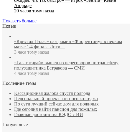
ожидал, что так быстро» — игрок «Зенита» Кевин
Андраде
20 часов тому назад
Показать больше
Новые
«Кристал Пэлас» разгромил «Фиорентину» в первом
матче 1/4 финала Лиги…
3 часа тому назад
«Галатасарай» вышел из переговоров по трансферу
полузащитника Батракова — СМИ
4 часа тому назад
Последние темы
Кассационная жалоба спустя полгода
Персональный проект частного коттеджа
По сути лучший сейчас дом для пожилых
Где сегодня найти пансион для пожилых
Главные достоинства КЭДО с ИИ
Популярные