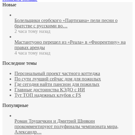
Новые
Болельщики сербского «Партизана» пели песни о
братстве с русскими во…
2 часа тому назад
Мастантуоно перешел из «Реала» в «Фиорентину» на
правах аренды
4 часа тому назад
Последние темы
Персональный проект частного коттеджа
По сути лучший сейчас дом для пожилых
Где сегодня найти пансион для пожилых
Главные достоинства КЭДО с ИИ
Тут ТОП надежных клубов с FS
Популярные
Роман Трушечкин и Дмитрий Шнякин
прокомментируют полуфиналы чемпионата мира,
Александр…