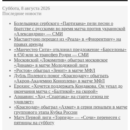
Суббота, 8 августа 2026
Последние новости
Болельщики сербского «Партизана» пели песни о
братстве с русскими во время матча против украинской
«Александрии» — СМИ
Мастантуоно перешел из «Реала» в «Фиорентину» на
правах аренды
«Манчестер Сити» отклонил предложение «Барселоны»
в €50 млн за трансфер Родри — СМИ
Московский «Локомотив» обыграл московское
«Динамо» в матче Молодежной лиги
«Ростов» обыграл «Зенит» в матче МФЛ
Дубль Полевого помог «Краснодару» обыграть
«Акрон‑Академию Коноплева» в матче МФЛ
Ерохин: «Хочется поддержать Кондакова. Он уехал до
окончания матча с «Балтикой» на скорой»
Аршавин: «Ход «Спартака» на старте сезона не
удивляет»
«Краснодар» обыграл «Ахмат» в серии пенальти в матче
группового этапа Кубка России
Матч Первой лиги «Торпедо» — «Сочи» перенесен с
пятницы на субботу