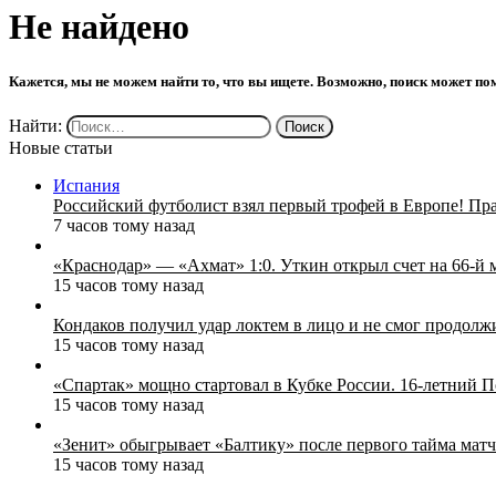
Не найдено
Кажется, мы не можем найти то, что вы ищете. Возможно, поиск может по
Найти:
Новые статьи
Испания
Российский футболист взял первый трофей в Европе! Пр
7 часов тому назад
«Краснодар» — «Ахмат» 1:0. Уткин открыл счет на 66‑й 
15 часов тому назад
Кондаков получил удар локтем в лицо и не смог продолж
15 часов тому назад
«Спартак» мощно стартовал в Кубке России. 16-летний П
15 часов тому назад
«Зенит» обыгрывает «Балтику» после первого тайма матч
15 часов тому назад