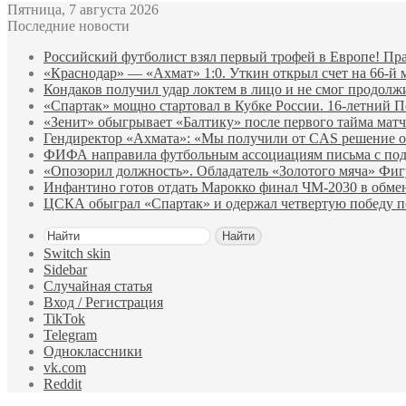
Пятница, 7 августа 2026
Последние новости
Российский футболист взял первый трофей в Европе! Пр
«Краснодар» — «Ахмат» 1:0. Уткин открыл счет на 66‑й 
Кондаков получил удар локтем в лицо и не смог продолж
«Спартак» мощно стартовал в Кубке России. 16-летний П
«Зенит» обыгрывает «Балтику» после первого тайма матч
Гендиректор «Ахмата»: «Мы получили от CAS решение о
ФИФА направила футбольным ассоциациям письма с по
«Опозорил должность». Обладатель «Золотого мяча» Фи
Инфантино готов отдать Марокко финал ЧМ‑2030 в обм
ЦСКА обыграл «Спартак» и одержал четвертую победу 
Найти
Switch skin
Sidebar
Случайная статья
Вход / Регистрация
TikTok
Telegram
Одноклассники
vk.com
Reddit