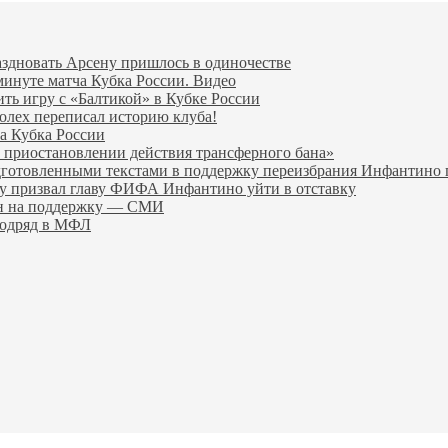
аздновать Арсену пришлось в одиночестве
минуте матча Кубка России. Видео
ить игру с «Балтикой» в Кубке России
олех переписал историю клуба!
а Кубка России
 приостановлении действия трансферного бана»
дготовленными текстами в поддержку переизбрания Инфантин
гу призвал главу ФИФА Инфантино уйти в отставку
ен на поддержку — СМИ
подряд в МФЛ