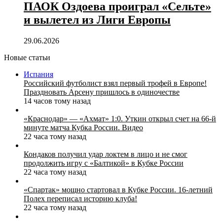
ПАОК Оздоева проиграл «Сельте»
и вылетел из Лиги Европы
29.06.2026
Новые статьи
Испания
Российский футболист взял первый трофей в Европе!
Праздновать Арсену пришлось в одиночестве
14 часов тому назад
«Краснодар» — «Ахмат» 1:0. Уткин открыл счет на 66‑й
минуте матча Кубка России. Видео
22 часа тому назад
Кондаков получил удар локтем в лицо и не смог
продолжить игру с «Балтикой» в Кубке России
22 часа тому назад
«Спартак» мощно стартовал в Кубке России. 16-летний
Полех переписал историю клуба!
22 часа тому назад