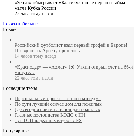
«Зенит» обыгрывает «Балтику» после первого тайма
матча Кубка России
22 часа тому назад
Показать больше
Новые
Российский футболист взял первый трофей в Европе!
Праздновать Арсену пришлось…
14 часов тому назад
«Краснодар» — «Ахмат» 1:0. Уткин открыл счет на 66‑й
минуте…
22 часа тому назад
Последние темы
Персональный проект частного коттеджа
По сути лучший сейчас дом для пожилых
Где сегодня найти пансион для пожилых
Главные достоинства КЭДО с ИИ
Тут ТОП надежных клубов с FS
Популярные