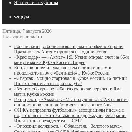
Экспертиза Бубнова
Форум
Пятница, 7 августа 2026
Последние новости
Российский футболист взял первый трофей в Европе!
Праздновать Арсену пришлось в одиночестве
«Краснодар» — «Ахмат» 1:0. Уткин открыл счет на 66‑й
минуте матча Кубка России. Видео
Кондаков получил удар локтем в лицо и не смог
продолжить игру с «Балтикой» в Кубке России
«Спартак» мощно стартовал в Кубке России. 16-летний
Полех переписал историю клуба!
«Зенит» обыгрывает «Балтику» после первого тайма
матча Кубка России
Гендиректор «Ахмата»: «Мы получили от CAS решение
о приостановлении действия трансферного бана»
ФИФА направила футбольным ассоциациям письма с
подготовленными текстами в поддержку переизбрания
Инфантино президентом — СМИ
«Опозорил должность». Обладатель «Золотого мяча»
Фигу призвал главу ФИФА Инфантино уйти в отставку