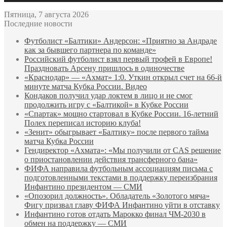
Пятница, 7 августа 2026
Последние новости
Футболист «Балтики» Андерсон: «Приятно за Андраде
как за бывшего партнера по команде»
Российский футболист взял первый трофей в Европе!
Праздновать Арсену пришлось в одиночестве
«Краснодар» — «Ахмат» 1:0. Уткин открыл счет на 66‑й
минуте матча Кубка России. Видео
Кондаков получил удар локтем в лицо и не смог
продолжить игру с «Балтикой» в Кубке России
«Спартак» мощно стартовал в Кубке России. 16-летний
Полех переписал историю клуба!
«Зенит» обыгрывает «Балтику» после первого тайма
матча Кубка России
Гендиректор «Ахмата»: «Мы получили от CAS решение
о приостановлении действия трансферного бана»
ФИФА направила футбольным ассоциациям письма с
подготовленными текстами в поддержку переизбрания
Инфантино президентом — СМИ
«Опозорил должность». Обладатель «Золотого мяча»
Фигу призвал главу ФИФА Инфантино уйти в отставку
Инфантино готов отдать Марокко финал ЧМ‑2030 в
обмен на поддержку — СМИ