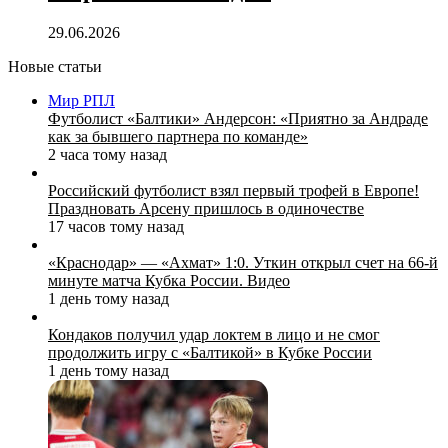
29.06.2026
Новые статьи
Мир РПЛ
Футболист «Балтики» Андерсон: «Приятно за Андраде
как за бывшего партнера по команде»
2 часа тому назад
Российский футболист взял первый трофей в Европе!
Праздновать Арсену пришлось в одиночестве
17 часов тому назад
«Краснодар» — «Ахмат» 1:0. Уткин открыл счет на 66‑й
минуте матча Кубка России. Видео
1 день тому назад
Кондаков получил удар локтем в лицо и не смог
продолжить игру с «Балтикой» в Кубке России
1 день тому назад