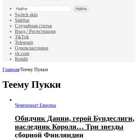
Найти
Switch skin
Sidebar
Случайная статья
Вход / Регистрация
TikTok
Telegram
Одноклассники
vk.com
Reddit
Главная
/
Теему Пукки
Теему Пукки
Чемпионат Европы
Обидчик Дании, герой Бундеслиги,
наследник Короля… Три звезды
сборной Финляндии