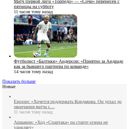
Матч Первой лиги «Торпедо» — «Сочи» перенесен с
пятницы на субботу
11 часов тому назад
Футболист «Балтики» Андерсон: «Приятно за Андраде
как за бывшего партнера по команде»
14 часов тому назад
Показать больше
Новые
Ерохин: «Хочется поддержать Кондакова. Он уехал до
окончания матча с…
11 часов тому назад
Аршавин: «Ход «Спартака» на старте сезона не
удивляет»