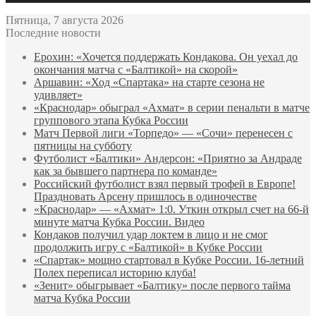
Пятница, 7 августа 2026
Последние новости
Ерохин: «Хочется поддержать Кондакова. Он уехал до
окончания матча с «Балтикой» на скорой»
Аршавин: «Ход «Спартака» на старте сезона не
удивляет»
«Краснодар» обыграл «Ахмат» в серии пенальти в матче
группового этапа Кубка России
Матч Первой лиги «Торпедо» — «Сочи» перенесен с
пятницы на субботу
Футболист «Балтики» Андерсон: «Приятно за Андраде
как за бывшего партнера по команде»
Российский футболист взял первый трофей в Европе!
Праздновать Арсену пришлось в одиночестве
«Краснодар» — «Ахмат» 1:0. Уткин открыл счет на 66‑й
минуте матча Кубка России. Видео
Кондаков получил удар локтем в лицо и не смог
продолжить игру с «Балтикой» в Кубке России
«Спартак» мощно стартовал в Кубке России. 16-летний
Полех переписал историю клуба!
«Зенит» обыгрывает «Балтику» после первого тайма
матча Кубка России