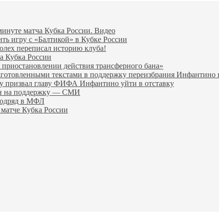
минуте матча Кубка России. Видео
ить игру с «Балтикой» в Кубке России
олех переписал историю клуба!
а Кубка России
 приостановлении действия трансферного бана»
дготовленными текстами в поддержку переизбрания Инфантин
гу призвал главу ФИФА Инфантино уйти в отставку
ен на поддержку — СМИ
подряд в МФЛ
 матче Кубка России