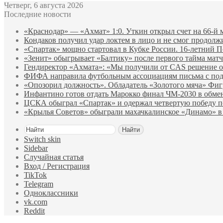
Четверг, 6 августа 2026
Последние новости
«Краснодар» — «Ахмат» 1:0. Уткин открыл счет на 66‑й 
Кондаков получил удар локтем в лицо и не смог продолж
«Спартак» мощно стартовал в Кубке России. 16-летний П
«Зенит» обыгрывает «Балтику» после первого тайма матч
Гендиректор «Ахмата»: «Мы получили от CAS решение о
ФИФА направила футбольным ассоциациям письма с по
«Опозорил должность». Обладатель «Золотого мяча» Фи
Инфантино готов отдать Марокко финал ЧМ‑2030 в обм
ЦСКА обыграл «Спартак» и одержал четвертую победу 
«Крылья Советов» обыграли махачкалинское «Динамо» в
Найти
Switch skin
Sidebar
Случайная статья
Вход / Регистрация
TikTok
Telegram
Одноклассники
vk.com
Reddit