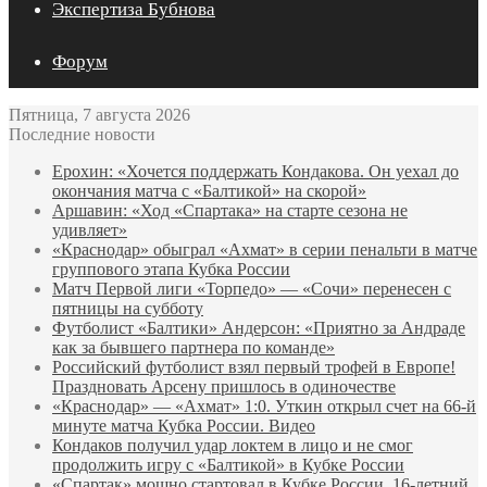
Экспертиза Бубнова
Форум
Пятница, 7 августа 2026
Последние новости
Ерохин: «Хочется поддержать Кондакова. Он уехал до
окончания матча с «Балтикой» на скорой»
Аршавин: «Ход «Спартака» на старте сезона не
удивляет»
«Краснодар» обыграл «Ахмат» в серии пенальти в матче
группового этапа Кубка России
Матч Первой лиги «Торпедо» — «Сочи» перенесен с
пятницы на субботу
Футболист «Балтики» Андерсон: «Приятно за Андраде
как за бывшего партнера по команде»
Российский футболист взял первый трофей в Европе!
Праздновать Арсену пришлось в одиночестве
«Краснодар» — «Ахмат» 1:0. Уткин открыл счет на 66‑й
минуте матча Кубка России. Видео
Кондаков получил удар локтем в лицо и не смог
продолжить игру с «Балтикой» в Кубке России
«Спартак» мощно стартовал в Кубке России. 16-летний