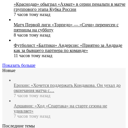
«Краснодар» обыграл «Ахмат» в серии пенальти в матче
группового этапа Кубка России
7 часов тому назад
Матч Первой лиги «Торпедо» — «Сочи» перенесен с
пятницы на субботу
8 часов тому назад
Футболист «Балтики» Андерсон: «Приятно за Андраде
как за бывшего партнера по команде»
11 часов тому назад
Показать больше
Новые
Ерохин: «Хочется поддержать Кондакова. Он уехал до
окончания матча с…
7 часов тому назад
Аршавин: «Ход «Спартака» на старте сезона не
удивляет»
7 часов тому назад
Последние темы