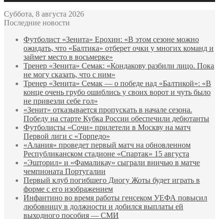
Суббота, 8 августа 2026
Последние новости
Футболист «Зенита» Ерохин: «В этом сезоне можно
ожидать, что «Балтика» отберет очки у многих команд и
займет место в восьмерке»
Тренер «Зенита» Семак: «Кондакову разбили лицо. Пока
не могу сказать, что с ним»
Тренер «Зенита» Семак — о победе над «Балтикой»: «В
конце очень грубо ошиблись у своих ворот и чуть было
не привезли себе гол»
«Зенит» отказывается пропускать в начале сезона.
Победу на старте Кубка России обеспечили дебютанты
Футболисты «Сочи» прилетели в Москву на матч
Первой лиги с «Торпедо»
«Алания» проведет первый матч на обновленном
Республиканском стадионе «Спартак» 15 августа
«Эшторил» и «Фамаликау» сыграли вничью в матче
чемпионата Португалии
Первый клуб погибшего Диогу Жоты будет играть в
форме с его изображением
Инфантино во время работы генсеком УЕФА повысил
любовницу в должности и добился выплаты ей
выходного пособия — СМИ