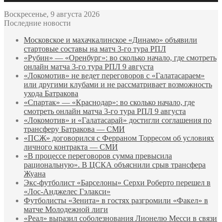
Воскресенье, 9 августа 2026
Последние новости
Московское и махачкалинское «Динамо» объявили
стартовые составы на матч 3‑го тура РПЛ
«Рубин» — «Оренбург»: во сколько начало, где смотреть
онлайн матча 3‑го тура РПЛ 9 августа
«Локомотив» не ведет переговоров с «Галатасараем»
или другими клубами и не рассматривает возможность
ухода Батракова
«Спартак» — «Краснодар»: во сколько начало, где
смотреть онлайн матча 3‑го тура РПЛ 9 августа
«Локомотив» и «Галатасарай» достигли соглашения по
трансферу Батракова — СМИ
«ПСЖ» договорился с Ферраном Торресом об условиях
личного контракта — СМИ
«В процессе переговоров сумма превысила
рациональную». В ЦСКА объяснили срыв трансфера
Жуана
Экс‑футболист «Барселоны» Серхи Роберто перешел в
«Лос‑Анджелес Гэлакси»
Футболисты «Зенита» в гостях разгромили «Факел» в
матче Молодежной лиги
«Реал» выразил соболезнования Лионелю Месси в связи