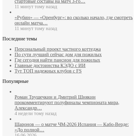
стартовые составы на матч 3‑го…
11 минут тому назад
«Рубин» — «Оренбург»: во сколько начало, где смотреть
онлайн матча…
11 минут тому назад
Последние темы
Персональный проект частного коттеджа
По сути лучший сейчас дом для пожилых
Где сегодня найти пансион для пожилых
Главные достоинства КЭДО с ИИ
Тут ТОП надежных клубов с FS
Популярные
Роман Трушечкин и Дмитрий Шнякин
прокомментируют полуфиналы чемпионата мира,
Александр…
4 недели тому назад
Шаронов — о матче ЧМ‑2026 Испания — Кабо‑Верде:
«До полной…
16.06.2026