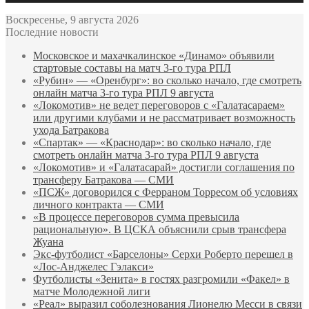
Воскресенье, 9 августа 2026
Последние новости
Московское и махачкалинское «Динамо» объявили
стартовые составы на матч 3‑го тура РПЛ
«Рубин» — «Оренбург»: во сколько начало, где смотреть
онлайн матча 3‑го тура РПЛ 9 августа
«Локомотив» не ведет переговоров с «Галатасараем»
или другими клубами и не рассматривает возможность
ухода Батракова
«Спартак» — «Краснодар»: во сколько начало, где
смотреть онлайн матча 3‑го тура РПЛ 9 августа
«Локомотив» и «Галатасарай» достигли соглашения по
трансферу Батракова — СМИ
«ПСЖ» договорился с Ферраном Торресом об условиях
личного контракта — СМИ
«В процессе переговоров сумма превысила
рациональную». В ЦСКА объяснили срыв трансфера
Жуана
Экс‑футболист «Барселоны» Серхи Роберто перешел в
«Лос‑Анджелес Гэлакси»
Футболисты «Зенита» в гостях разгромили «Факел» в
матче Молодежной лиги
«Реал» выразил соболезнования Лионелю Месси в связи