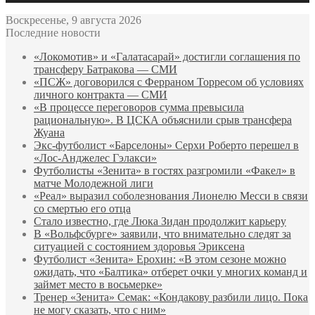
Воскресенье, 9 августа 2026
Последние новости
«Локомотив» и «Галатасарай» достигли соглашения по
трансферу Батракова — СМИ
«ПСЖ» договорился с Ферраном Торресом об условиях
личного контракта — СМИ
«В процессе переговоров сумма превысила
рациональную». В ЦСКА объяснили срыв трансфера
Жуана
Экс‑футболист «Барселоны» Серхи Роберто перешел в
«Лос‑Анджелес Гэлакси»
Футболисты «Зенита» в гостях разгромили «Факел» в
матче Молодежной лиги
«Реал» выразил соболезнования Лионелю Месси в связи
со смертью его отца
Стало известно, где Люка Зидан продолжит карьеру
В «Вольфсбурге» заявили, что внимательно следят за
ситуацией с состоянием здоровья Эриксена
Футболист «Зенита» Ерохин: «В этом сезоне можно
ожидать, что «Балтика» отберет очки у многих команд и
займет место в восьмерке»
Тренер «Зенита» Семак: «Кондакову разбили лицо. Пока
не могу сказать, что с ним»