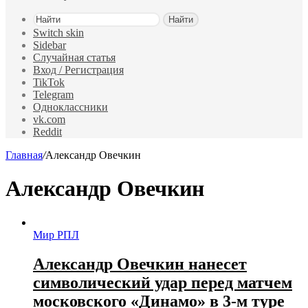
Найти
Switch skin
Sidebar
Случайная статья
Вход / Регистрация
TikTok
Telegram
Одноклассники
vk.com
Reddit
Главная
/
Александр Овечкин
Александр Овечкин
Мир РПЛ
Александр Овечкин нанесет
символический удар перед матчем
московского «Динамо» в 3‑м туре