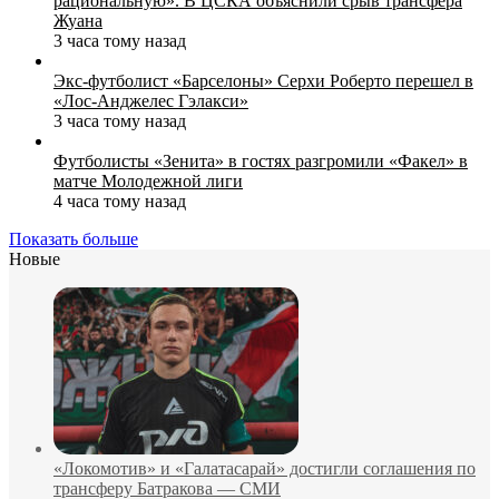
рациональную». В ЦСКА объяснили срыв трансфера
Жуана
3 часа тому назад
Экс‑футболист «Барселоны» Серхи Роберто перешел в
«Лос‑Анджелес Гэлакси»
3 часа тому назад
Футболисты «Зенита» в гостях разгромили «Факел» в
матче Молодежной лиги
4 часа тому назад
Показать больше
Новые
«Локомотив» и «Галатасарай» достигли соглашения по
трансферу Батракова — СМИ