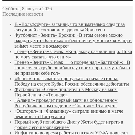
Суббота, 8 августа 2026
Последние новости
В «Вольфсбурге» заявили, что внимательно следят за
ситуацией с состоянием здоровья Эриксена
Футболист «Зенита» Ерохин: «В этом сезоне можно
ожидать, что «Балтика» отберет очки у многих команд и
займет место в восьмерке»
Тренер «Зенита» Семак: «Кондакову разбили лицо. Пока
не могу сказать, что с ним»
Тренер «Зенита» Семак — о победе над «Балтикой»: «В
конце очень грубо ошиблись у своих ворот и чуть было
не привезли себе гол»
«Зенит» отказывается пропускать в начале сезона.
Победу на старте Кубка России обеспечили дебютанты
Футболисты «Сочи» прилетели в Москву на матч
Первой лиги с «Торпедо»
«Алания» проведет первый матч на обновленном
Республиканском стадионе «Спартак» 15 августа
«Эшторил» и «Фамаликау» сыграли вничью в матче
чемпионата Португалии
Первый клуб погибшего Диогу Жоты будет играть в
форме с его изображением
Инфантино во время работы генсеком УЕФА повысил