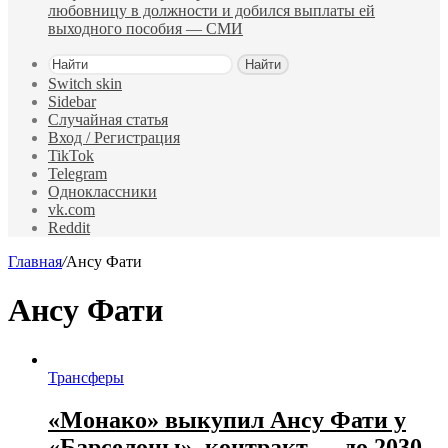
любовницу в должности и добился выплаты ей
выходного пособия — СМИ
Найти
Switch skin
Sidebar
Случайная статья
Вход / Регистрация
TikTok
Telegram
Одноклассники
vk.com
Reddit
Главная
/
Ансу Фати
Ансу Фати
Трансферы
«Монако» выкупил Ансу Фати у
«Барселоны», контракт — до 2030