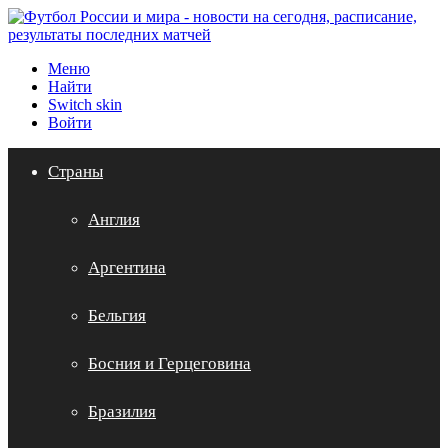
Меню
Найти
Switch skin
Войти
Страны
Англия
Аргентина
Бельгия
Босния и Герцеговина
Бразилия