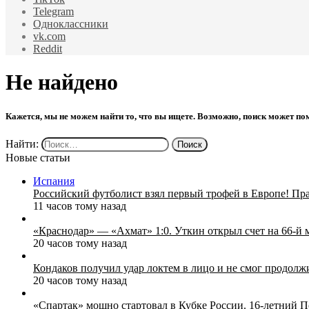
Telegram
Одноклассники
vk.com
Reddit
Не найдено
Кажется, мы не можем найти то, что вы ищете. Возможно, поиск может по
Найти:
Новые статьи
Испания
Российский футболист взял первый трофей в Европе! Пр
11 часов тому назад
«Краснодар» — «Ахмат» 1:0. Уткин открыл счет на 66‑й 
20 часов тому назад
Кондаков получил удар локтем в лицо и не смог продолж
20 часов тому назад
«Спартак» мощно стартовал в Кубке России. 16-летний П