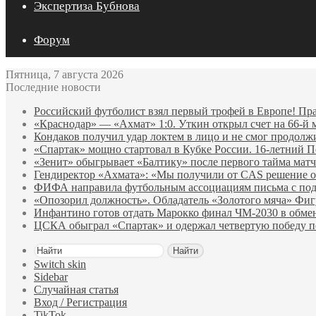
Экспертиза Бубнова
Форум
Пятница, 7 августа 2026
Последние новости
Российский футболист взял первый трофей в Европе! Пр
«Краснодар» — «Ахмат» 1:0. Уткин открыл счет на 66‑й 
Кондаков получил удар локтем в лицо и не смог продолж
«Спартак» мощно стартовал в Кубке России. 16-летний П
«Зенит» обыгрывает «Балтику» после первого тайма матч
Гендиректор «Ахмата»: «Мы получили от CAS решение о
ФИФА направила футбольным ассоциациям письма с по
«Опозорил должность». Обладатель «Золотого мяча» Фи
Инфантино готов отдать Марокко финал ЧМ‑2030 в обм
ЦСКА обыграл «Спартак» и одержал четвертую победу 
Найти
Switch skin
Sidebar
Случайная статья
Вход / Регистрация
TikTok