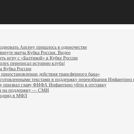
аздновать Арсену пришлось в одиночестве
минуте матча Кубка России. Видео
ить игру с «Балтикой» в Кубке России
олех переписал историю клуба!
а Кубка России
 приостановлении действия трансферного бана»
дготовленными текстами в поддержку переизбрания Инфантин
гу призвал главу ФИФА Инфантино уйти в отставку
ен на поддержку — СМИ
подряд в МФЛ