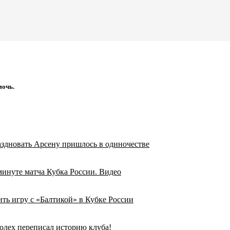
мочь.
аздновать Арсену пришлось в одиночестве
минуте матча Кубка России. Видео
ить игру с «Балтикой» в Кубке России
олех переписал историю клуба!