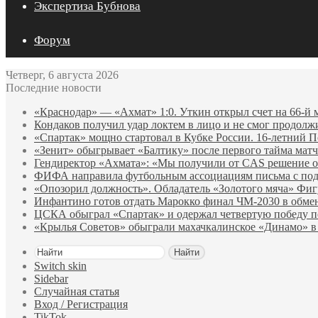
Экспертиза Бубнова
Форум
Четверг, 6 августа 2026
Последние новости
«Краснодар» — «Ахмат» 1:0. Уткин открыл счет на 66‑й 
Кондаков получил удар локтем в лицо и не смог продолж
«Спартак» мощно стартовал в Кубке России. 16-летний П
«Зенит» обыгрывает «Балтику» после первого тайма матч
Гендиректор «Ахмата»: «Мы получили от CAS решение о
ФИФА направила футбольным ассоциациям письма с по
«Опозорил должность». Обладатель «Золотого мяча» Фи
Инфантино готов отдать Марокко финал ЧМ‑2030 в обм
ЦСКА обыграл «Спартак» и одержал четвертую победу 
«Крылья Советов» обыграли махачкалинское «Динамо» в
Найти
Switch skin
Sidebar
Случайная статья
Вход / Регистрация
TikTok