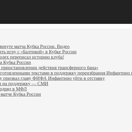
минуте матча Кубка России. Видео
ить игру с «Балтикой» в Кубке России
олех переписал историю клуба!
а Кубка России
 приостановлении действия трансферного бана»
дготовленными текстами в поддержку переизбрания Инфантин
гу призвал главу ФИФА Инфантино уйти в отставку
ен на поддержку — СМИ
подряд в МФЛ
 матче Кубка России