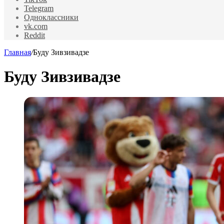
Telegram
Одноклассники
vk.com
Reddit
Главная
/
Буду Зивзивадзе
Буду Зивзивадзе