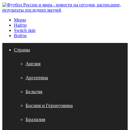
Меню
Найти
Switch skin
Войти
Страны
Англия
Аргентина
Бельгия
Босния и Герцеговина
Бразилия