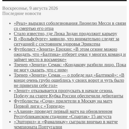
Воскресенье, 9 августа 2026
Последние новости
«Реал» выразил соболезнования Лионелю Месси в связи
со смертью его отца
Стало известно, где Люка Зидан продолжит карьеру
В «Вольфсбурге» заявили, что внимательно следят за
ситуацией с состоянием здоровья Эриксена
Футболист «Зенита» Ерохин: «В этом сезоне можно
ожидать, что «Балтика» отберет очки у многих команд и
займет место в восьмерке»
Тренер «Зенита» Семак: «Кондакову разбили лицо. Пока
не могу сказать, что с ним»
Тренер «Зенита» Семак — о победе над «Балтикой»: «В
конце очень грубо ошиблись у своих ворот и чуть было
не привезли себе гол»
«Зенит» отказывается пропускать в начале сезона.
Победу на старте Кубка России обеспечили дебютанты
Футболисты «Сочи» прилетели в Москву на матч
Первой лиги с «Торпедо»
«Алания» проведет первый матч на обновленном
Республиканском стадионе «Спартак» 15 августа
«Эшторил» и «Фамаликау» сыграли вничью в матче
чемпионата Португалии