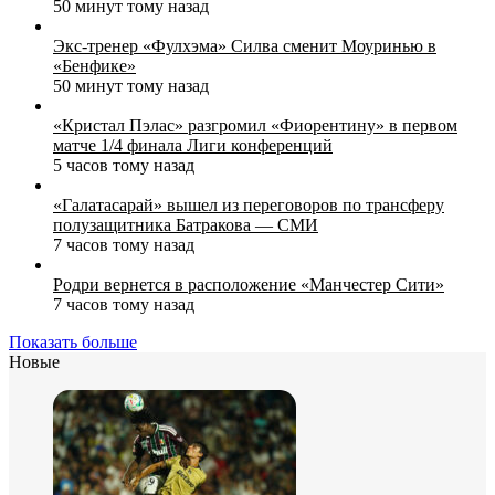
50 минут тому назад
Экс‑тренер «Фулхэма» Силва сменит Моуринью в
«Бенфике»
50 минут тому назад
«Кристал Пэлас» разгромил «Фиорентину» в первом
матче 1/4 финала Лиги конференций
5 часов тому назад
«Галатасарай» вышел из переговоров по трансферу
полузащитника Батракова — СМИ
7 часов тому назад
Родри вернется в расположение «Манчестер Сити»
7 часов тому назад
Показать больше
Новые