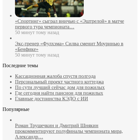
«Спортинг» сыграл вничью с «Эштрелой» в матче
первого тура чемпионата…
50 минут тому назад
Экс‑тренер «Фулхэма» Силва сменит Моуринью в
«Бенфике»
50 минут тому назад
Последние темы
Кассационная жалоба спустя полгода
Персональный проект частного коттеджа
По сути лучший сейчас дом для пожилых
Где сегодня найти пансион для пожилых
Главные достоинства КЭДО с ИИ
Популярные
Роман Трушечкин и Дмитрий Шнякин
прокомментируют полуфиналы чемпионата мира,
Александр…