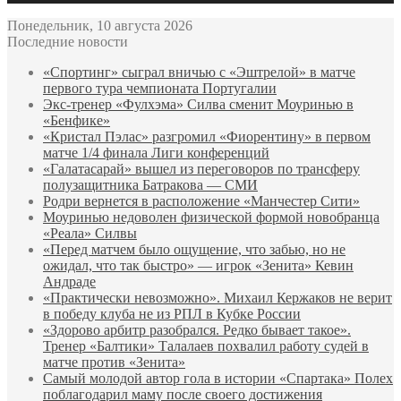
Понедельник, 10 августа 2026
Последние новости
«Спортинг» сыграл вничью с «Эштрелой» в матче
первого тура чемпионата Португалии
Экс‑тренер «Фулхэма» Силва сменит Моуринью в
«Бенфике»
«Кристал Пэлас» разгромил «Фиорентину» в первом
матче 1/4 финала Лиги конференций
«Галатасарай» вышел из переговоров по трансферу
полузащитника Батракова — СМИ
Родри вернется в расположение «Манчестер Сити»
Моуринью недоволен физической формой новобранца
«Реала» Силвы
«Перед матчем было ощущение, что забью, но не
ожидал, что так быстро» — игрок «Зенита» Кевин
Андраде
«Практически невозможно». Михаил Кержаков не верит
в победу клуба не из РПЛ в Кубке России
«Здорово арбитр разобрался. Редко бывает такое».
Тренер «Балтики» Талалаев похвалил работу судей в
матче против «Зенита»
Самый молодой автор гола в истории «Спартака» Полех
поблагодарил маму после своего достижения