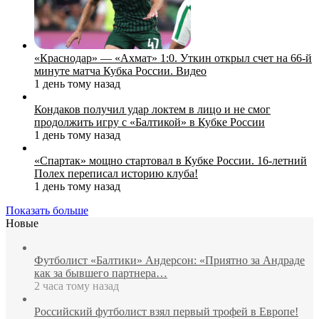
«Краснодар» — «Ахмат» 1:0. Уткин открыл счет на 66‑й
минуте матча Кубка России. Видео
1 день тому назад
Кондаков получил удар локтем в лицо и не смог
продолжить игру с «Балтикой» в Кубке России
1 день тому назад
«Спартак» мощно стартовал в Кубке России. 16-летний
Полех переписал историю клуба!
1 день тому назад
Показать больше
Новые
Футболист «Балтики» Андерсон: «Приятно за Андраде
как за бывшего партнера…
2 часа тому назад
Российский футболист взял первый трофей в Европе!