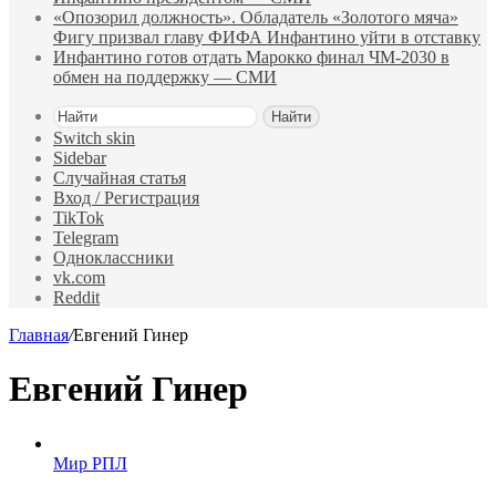
«Опозорил должность». Обладатель «Золотого мяча»
Фигу призвал главу ФИФА Инфантино уйти в отставку
Инфантино готов отдать Марокко финал ЧМ‑2030 в
обмен на поддержку — СМИ
Найти
Switch skin
Sidebar
Случайная статья
Вход / Регистрация
TikTok
Telegram
Одноклассники
vk.com
Reddit
Главная
/
Евгений Гинер
Евгений Гинер
Мир РПЛ