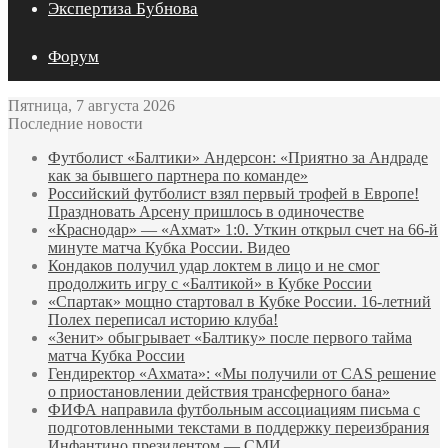
Экспертиза Бубнова
Форум
Пятница, 7 августа 2026
Последние новости
Футболист «Балтики» Андерсон: «Приятно за Андраде
как за бывшего партнера по команде»
Российский футболист взял первый трофей в Европе!
Праздновать Арсену пришлось в одиночестве
«Краснодар» — «Ахмат» 1:0. Уткин открыл счет на 66‑й
минуте матча Кубка России. Видео
Кондаков получил удар локтем в лицо и не смог
продолжить игру с «Балтикой» в Кубке России
«Спартак» мощно стартовал в Кубке России. 16-летний
Полех переписал историю клуба!
«Зенит» обыгрывает «Балтику» после первого тайма
матча Кубка России
Гендиректор «Ахмата»: «Мы получили от CAS решение
о приостановлении действия трансферного бана»
ФИФА направила футбольным ассоциациям письма с
подготовленными текстами в поддержку переизбрания
Инфантино президентом — СМИ