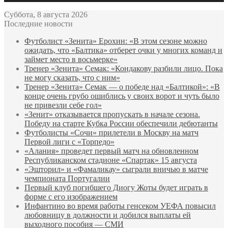
Суббота, 8 августа 2026
Последние новости
Футболист «Зенита» Ерохин: «В этом сезоне можно
ожидать, что «Балтика» отберет очки у многих команд и
займет место в восьмерке»
Тренер «Зенита» Семак: «Кондакову разбили лицо. Пока
не могу сказать, что с ним»
Тренер «Зенита» Семак — о победе над «Балтикой»: «В
конце очень грубо ошиблись у своих ворот и чуть было
не привезли себе гол»
«Зенит» отказывается пропускать в начале сезона.
Победу на старте Кубка России обеспечили дебютанты
Футболисты «Сочи» прилетели в Москву на матч
Первой лиги с «Торпедо»
«Алания» проведет первый матч на обновленном
Республиканском стадионе «Спартак» 15 августа
«Эшторил» и «Фамаликау» сыграли вничью в матче
чемпионата Португалии
Первый клуб погибшего Диогу Жоты будет играть в
форме с его изображением
Инфантино во время работы генсеком УЕФА повысил
любовницу в должности и добился выплаты ей
выходного пособия — СМИ