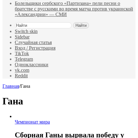
Болельщики сербского «Партизана» пели песни о
братстве с русскими во время матча против украинской
«Александрии» — СМИ
Найти
Switch skin
Sidebar
Случайная статья
Вход / Регистрация
TikTok
Telegram
Одноклассники
vk.com
Reddit
Главная
/
Гана
Гана
Чемпионат мира
Сборная Ганы вырвала победу у