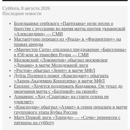
Суббота, 8 августа 2026
Последние новости
Болельщики сербского «Партизана» пели песни о
братстве с русскими во время матча против украинской
«Александрии» — СМИ
Мастантуоно перешел из «Реала» в «Фиорентину» на
правах аренды
«Манчестер Сити» отклонил предложение «Барселоны»
в €50 млн за трансфер Родри — СМИ
Московский «Локомотив» обыграл московское
«Динамо» в матче Молодежной лиги
«Ростов» обыграл «Зенит» в матче МФЛ
Дубль Полевого помог «Краснодару» обыграть
«Акрон‑Академию Коноплева» в матче МФЛ
Ерохин: «Хочется поддержать Кондакова. Он уехал до
окончания матча с «Балтикой» на скорой»
Аршавин: «Ход «Спартака» на старте сезона не
удивляет»
«Краснодар» обыграл «Ахмат» в серии пенальти в матче
группового этапа Кубка России
Матч Первой лиги «Торпедо» — «Сочи» перенесен с
пятницы на субботу