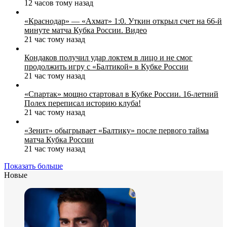
12 часов тому назад
«Краснодар» — «Ахмат» 1:0. Уткин открыл счет на 66‑й
минуте матча Кубка России. Видео
21 час тому назад
Кондаков получил удар локтем в лицо и не смог
продолжить игру с «Балтикой» в Кубке России
21 час тому назад
«Спартак» мощно стартовал в Кубке России. 16-летний
Полех переписал историю клуба!
21 час тому назад
«Зенит» обыгрывает «Балтику» после первого тайма
матча Кубка России
21 час тому назад
Показать больше
Новые