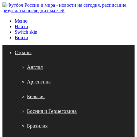
Меню
Найти
Switch skin
Войти
Страны
Англия
Аргентина
Бельгия
Босния и Герцеговина
Бразилия