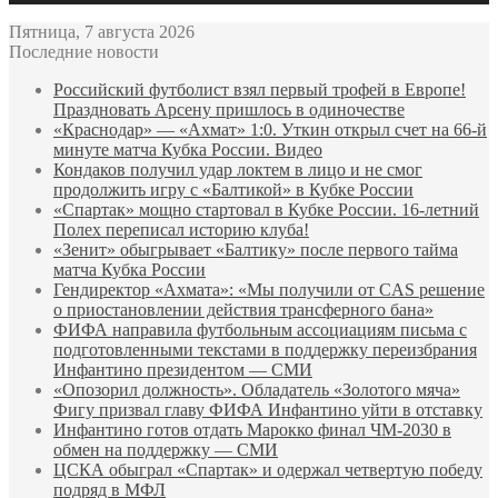
Пятница, 7 августа 2026
Последние новости
Российский футболист взял первый трофей в Европе!
Праздновать Арсену пришлось в одиночестве
«Краснодар» — «Ахмат» 1:0. Уткин открыл счет на 66‑й
минуте матча Кубка России. Видео
Кондаков получил удар локтем в лицо и не смог
продолжить игру с «Балтикой» в Кубке России
«Спартак» мощно стартовал в Кубке России. 16-летний
Полех переписал историю клуба!
«Зенит» обыгрывает «Балтику» после первого тайма
матча Кубка России
Гендиректор «Ахмата»: «Мы получили от CAS решение
о приостановлении действия трансферного бана»
ФИФА направила футбольным ассоциациям письма с
подготовленными текстами в поддержку переизбрания
Инфантино президентом — СМИ
«Опозорил должность». Обладатель «Золотого мяча»
Фигу призвал главу ФИФА Инфантино уйти в отставку
Инфантино готов отдать Марокко финал ЧМ‑2030 в
обмен на поддержку — СМИ
ЦСКА обыграл «Спартак» и одержал четвертую победу
подряд в МФЛ