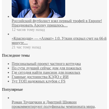
Российский футболист взял первый трофей в Европе!
Праздновать Арсену пришлось…
12 часов тому назад
«Краснодар» — «Ахмат» 1:0. Уткин открыл счет на 66‑й
минуте…
21 час тому назад
Последние темы
Персональный проект частного коттеджа
По сути лучший сейчас дом для пожилых
Где сегодня найти пансион для пожилых
Главные достоинства КЭДО с ИИ
Тут ТОП надежных клубов с FS
Популярные
Роман Трушечкин и Дмитрий Шнякин
прокомментируют полуфиналы чемпионата мира,