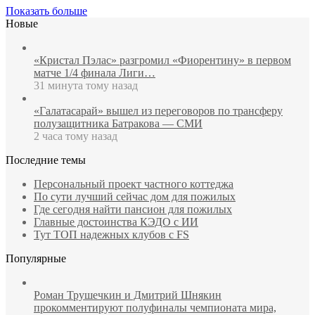
Показать больше
Новые
«Кристал Пэлас» разгромил «Фиорентину» в первом
матче 1/4 финала Лиги…
31 минута тому назад
«Галатасарай» вышел из переговоров по трансферу
полузащитника Батракова — СМИ
2 часа тому назад
Последние темы
Персональный проект частного коттеджа
По сути лучший сейчас дом для пожилых
Где сегодня найти пансион для пожилых
Главные достоинства КЭДО с ИИ
Тут ТОП надежных клубов с FS
Популярные
Роман Трушечкин и Дмитрий Шнякин
прокомментируют полуфиналы чемпионата мира,