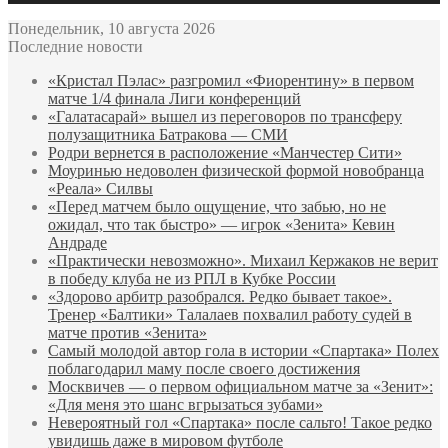
Понедельник, 10 августа 2026
Последние новости
«Кристал Пэлас» разгромил «Фиорентину» в первом
матче 1/4 финала Лиги конференций
«Галатасарай» вышел из переговоров по трансферу
полузащитника Батракова — СМИ
Родри вернется в расположение «Манчестер Сити»
Моуринью недоволен физической формой новобранца
«Реала» Силвы
«Перед матчем было ощущение, что забью, но не
ожидал, что так быстро» — игрок «Зенита» Кевин
Андраде
«Практически невозможно». Михаил Кержаков не верит
в победу клуба не из РПЛ в Кубке России
«Здорово арбитр разобрался. Редко бывает такое».
Тренер «Балтики» Талалаев похвалил работу судей в
матче против «Зенита»
Самый молодой автор гола в истории «Спартака» Полех
поблагодарил маму после своего достижения
Москвичев — о первом официальном матче за «Зенит»:
«Для меня это шанс вгрызаться зубами»
Невероятный гол «Спартака» после сальто! Такое редко
увидишь даже в мировом футболе