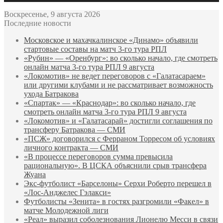
Воскресенье, 9 августа 2026
Последние новости
Московское и махачкалинское «Динамо» объявили
стартовые составы на матч 3‑го тура РПЛ
«Рубин» — «Оренбург»: во сколько начало, где смотреть
онлайн матча 3‑го тура РПЛ 9 августа
«Локомотив» не ведет переговоров с «Галатасараем»
или другими клубами и не рассматривает возможность
ухода Батракова
«Спартак» — «Краснодар»: во сколько начало, где
смотреть онлайн матча 3‑го тура РПЛ 9 августа
«Локомотив» и «Галатасарай» достигли соглашения по
трансферу Батракова — СМИ
«ПСЖ» договорился с Ферраном Торресом об условиях
личного контракта — СМИ
«В процессе переговоров сумма превысила
рациональную». В ЦСКА объяснили срыв трансфера
Жуана
Экс‑футболист «Барселоны» Серхи Роберто перешел в
«Лос‑Анджелес Гэлакси»
Футболисты «Зенита» в гостях разгромили «Факел» в
матче Молодежной лиги
«Реал» выразил соболезнования Лионелю Месси в связи