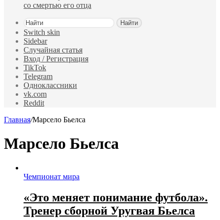
со смертью его отца
Найти
Switch skin
Sidebar
Случайная статья
Вход / Регистрация
TikTok
Telegram
Одноклассники
vk.com
Reddit
Главная
/
Марсело Бьелса
Марсело Бьелса
Чемпионат мира
«Это меняет понимание футбола».
Тренер сборной Уругвая Бьелса