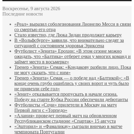
Воскресенье, 9 августа 2026
Последние новости
«Реал» выразил соболезнования Лионелю Месси в связи
со смертью его отца
Стало известно, где Люка Зидан продолжит карьеру
В «Вольфсбурге» заявили, что внимательно следят за
ситуацией с состоянием здоровья Эриксена
Футболист «Зенита» Ерохин: «В этом сезоне можно
ожидать, что «Балтика» отберет очки у многих команд и
займет место в восьмерке»
Тренер «Зенита» Семак: «Кондакову разбили лицо. Пока
не могу сказать, что с ним»
Тренер «Зенита» Семак — о победе над «Балтикой»: «В
конце очень грубо ошиблись у своих ворот и чуть было
не привезли себе гол»
«Зенит» отказывается пропускать в начале сезона.
Победу на старте Кубка России обеспечили дебютанты
Футболисты «Сочи» прилетели в Москву на матч
Первой лиги с «Торпедо»
«Алания» проведет первый матч на обновленном
Республиканском стадионе «Спартак» 15 августа
«Эшторил» и «Фамаликау» сыграли вничью в матче
чемпионата Португалии