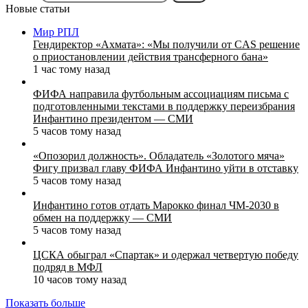
Новые статьи
Мир РПЛ
Гендиректор «Ахмата»: «Мы получили от CAS решение
о приостановлении действия трансферного бана»
1 час тому назад
ФИФА направила футбольным ассоциациям письма с
подготовленными текстами в поддержку переизбрания
Инфантино президентом — СМИ
5 часов тому назад
«Опозорил должность». Обладатель «Золотого мяча»
Фигу призвал главу ФИФА Инфантино уйти в отставку
5 часов тому назад
Инфантино готов отдать Марокко финал ЧМ‑2030 в
обмен на поддержку — СМИ
5 часов тому назад
ЦСКА обыграл «Спартак» и одержал четвертую победу
подряд в МФЛ
10 часов тому назад
Показать больше