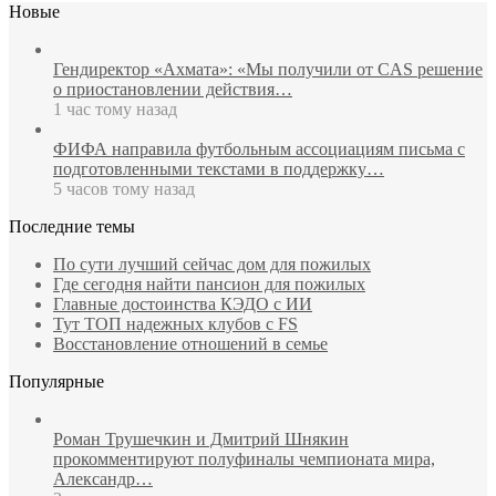
Новые
Гендиректор «Ахмата»: «Мы получили от CAS решение
о приостановлении действия…
1 час тому назад
ФИФА направила футбольным ассоциациям письма с
подготовленными текстами в поддержку…
5 часов тому назад
Последние темы
По сути лучший сейчас дом для пожилых
Где сегодня найти пансион для пожилых
Главные достоинства КЭДО с ИИ
Тут ТОП надежных клубов с FS
Восстановление отношений в семье
Популярные
Роман Трушечкин и Дмитрий Шнякин
прокомментируют полуфиналы чемпионата мира,
Александр…