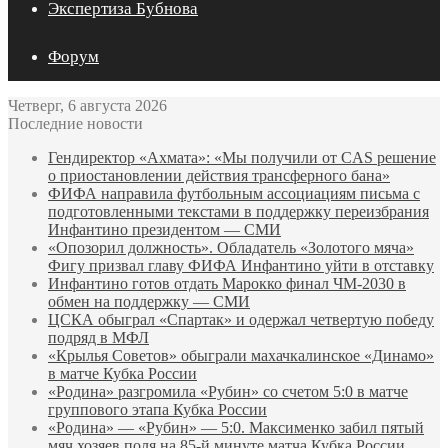
Экспертиза Бубнова
Форум
Четверг, 6 августа 2026
Последние новости
Гендиректор «Ахмата»: «Мы получили от CAS решение
о приостановлении действия трансферного бана»
ФИФА направила футбольным ассоциациям письма с
подготовленными текстами в поддержку переизбрания
Инфантино президентом — СМИ
«Опозорил должность». Обладатель «Золотого мяча»
Фигу призвал главу ФИФА Инфантино уйти в отставку
Инфантино готов отдать Марокко финал ЧМ‑2030 в
обмен на поддержку — СМИ
ЦСКА обыграл «Спартак» и одержал четвертую победу
подряд в МФЛ
«Крылья Советов» обыграли махачкалинское «Динамо»
в матче Кубка России
«Родина» разгромила «Рубин» со счетом 5:0 в матче
группового этапа Кубка России
«Родина» — «Рубин» — 5:0. Максименко забил пятый
мяч хозяев поля на 85‑й минуте матча Кубка России.