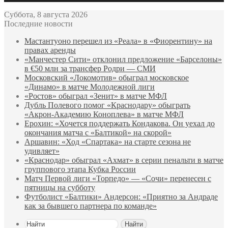
Суббота, 8 августа 2026
Последние новости
Мастантуоно перешел из «Реала» в «Фиорентину» на
правах аренды
«Манчестер Сити» отклонил предложение «Барселоны»
в €50 млн за трансфер Родри — СМИ
Московский «Локомотив» обыграл московское
«Динамо» в матче Молодежной лиги
«Ростов» обыграл «Зенит» в матче МФЛ
Дубль Полевого помог «Краснодару» обыграть
«Акрон‑Академию Коноплева» в матче МФЛ
Ерохин: «Хочется поддержать Кондакова. Он уехал до
окончания матча с «Балтикой» на скорой»
Аршавин: «Ход «Спартака» на старте сезона не
удивляет»
«Краснодар» обыграл «Ахмат» в серии пенальти в матче
группового этапа Кубка России
Матч Первой лиги «Торпедо» — «Сочи» перенесен с
пятницы на субботу
Футболист «Балтики» Андерсон: «Приятно за Андраде
как за бывшего партнера по команде»
Найти