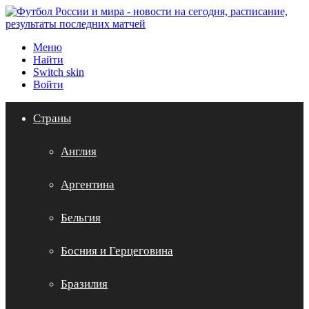
Меню
Найти
Switch skin
Войти
Страны
Англия
Аргентина
Бельгия
Босния и Герцеговина
Бразилия