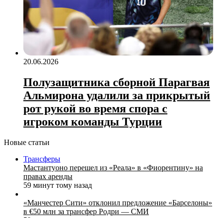
20.06.2026
Полузащитника сборной Парагвая
Альмирона удалили за прикрытый
рот рукой во время спора с
игроком команды Турции
Новые статьи
Трансферы
Мастантуоно перешел из «Реала» в «Фиорентину» на
правах аренды
59 минут тому назад
«Манчестер Сити» отклонил предложение «Барселоны»
в €50 млн за трансфер Родри — СМИ