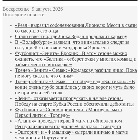
Воскресенье, 9 августа 2026
Последние новости
«Реал» выразил соболезнования Лионелю Месси в связи
со смертью его отца
Стало известно, где Люка Зидан продолжит карьеру
В «Вольфсбурге» заявили, что внимательно следят за
ситуацией с состоянием здоровья Эриксена
Футболист «Зенита» Ерохин: «В этом сезоне можно
ожидать, что «Балтика» отберет очки у многих команд и
займет место в восьмерке»
Тренер «Зенита» Семак: «Кондакову разбили лицо. Пока
не могу сказать, что с ним»
Тренер «Зенита» Семак — о победе над «Балтикой»: «В
конце очень грубо ошиблись у своих ворот и чуть было
не привезли себе гол»
«Зенит» отказывается пропускать в начале сезона.
Победу на старте Кубка России обеспечили дебютанты
Футболисты «Сочи» прилетели в Москву на матч
Первой лиги с «Торпедо»
«Алания» проведет первый матч на обновленном
Республиканском стадионе «Спартак» 15 августа
«Эшторил» и «Фамаликау» сыграли вничью в матче
чемпионата Португалии