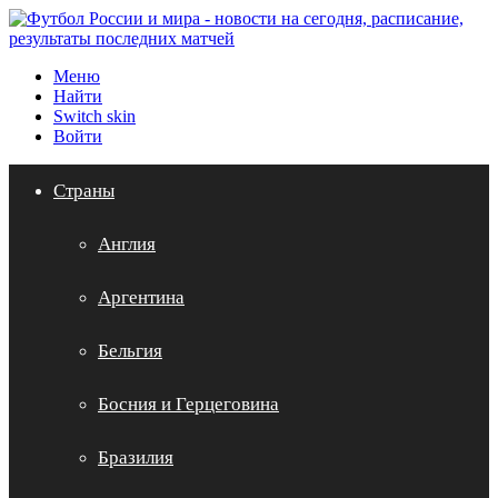
Меню
Найти
Switch skin
Войти
Страны
Англия
Аргентина
Бельгия
Босния и Герцеговина
Бразилия