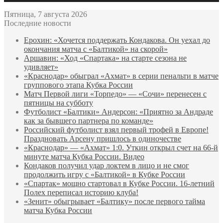
Пятница, 7 августа 2026
Последние новости
Ерохин: «Хочется поддержать Кондакова. Он уехал до
окончания матча с «Балтикой» на скорой»
Аршавин: «Ход «Спартака» на старте сезона не
удивляет»
«Краснодар» обыграл «Ахмат» в серии пенальти в матче
группового этапа Кубка России
Матч Первой лиги «Торпедо» — «Сочи» перенесен с
пятницы на субботу
Футболист «Балтики» Андерсон: «Приятно за Андраде
как за бывшего партнера по команде»
Российский футболист взял первый трофей в Европе!
Праздновать Арсену пришлось в одиночестве
«Краснодар» — «Ахмат» 1:0. Уткин открыл счет на 66‑й
минуте матча Кубка России. Видео
Кондаков получил удар локтем в лицо и не смог
продолжить игру с «Балтикой» в Кубке России
«Спартак» мощно стартовал в Кубке России. 16-летний
Полех переписал историю клуба!
«Зенит» обыгрывает «Балтику» после первого тайма
матча Кубка России