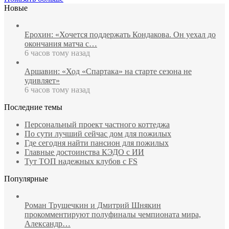
Новые
Ерохин: «Хочется поддержать Кондакова. Он уехал до
окончания матча с…
6 часов тому назад
Аршавин: «Ход «Спартака» на старте сезона не
удивляет»
6 часов тому назад
Последние темы
Персональный проект частного коттеджа
По сути лучший сейчас дом для пожилых
Где сегодня найти пансион для пожилых
Главные достоинства КЭДО с ИИ
Тут ТОП надежных клубов с FS
Популярные
Роман Трушечкин и Дмитрий Шнякин
прокомментируют полуфиналы чемпионата мира,
Александр…