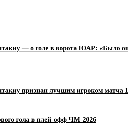
акиу — о голе в ворота ЮАР: «Было ощу
такиу признан лучшим игроком матча 
вого гола в плей‑офф ЧМ‑2026