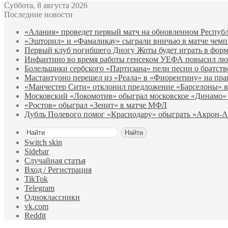
Суббота, 8 августа 2026
Последние новости
«Алания» проведет первый матч на обновленном Республ
«Эшторил» и «Фамаликау» сыграли вничью в матче чемп
Первый клуб погибшего Диогу Жоты будет играть в форм
Инфантино во время работы генсеком УЕФА повысил лю
Болельщики сербского «Партизана» пели песни о братст
Мастантуоно перешел из «Реала» в «Фиорентину» на пра
«Манчестер Сити» отклонил предложение «Барселоны» в
Московский «Локомотив» обыграл московское «Динамо»
«Ростов» обыграл «Зенит» в матче МФЛ
Дубль Полевого помог «Краснодару» обыграть «Акрон‑
Найти
Switch skin
Sidebar
Случайная статья
Вход / Регистрация
TikTok
Telegram
Одноклассники
vk.com
Reddit