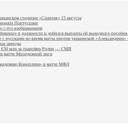
иканском стадионе «Спартак» 15 августа
ионата Португалии
е с его изображением
бовницу в должности и добился выплаты ей выходного пособ
ве с русскими во время матча против украинской «Александри
вах аренды
 €50 млн за трансфер Родри — СМИ
 в матче Молодежной лиги
Академию Коноплева» в матче МФЛ