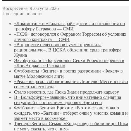
Воскресенье, 9 августа 2026
Последние новости
«Локомотив» и «Галатасарай» достигли соглашения по
трансферу Батракова — СМИ
«ПСЖ» договорился с Ферраном Торресом об условиях
личного контракта — СМИ
«В процессе переговоров сумма превысила
рациональную». В ЦСКА объяснили срыв трансфера
Жуана
Экс‑футболист «Барселоны» Серхи Роберто перешел в
«Лос‑Анджелес Гэлакси»
Футболисты «Зенита» в гостях разгромили «Факел» в
матче Молодежной лиги
«Реал» выразил соболезнования Лионелю Месси в связи
со смертью его отца
Стало известно, где Люка Зидан продолжит карьеру
В «Вольфсбурге» заявили, что внимательно следят за
ситуацией с состоянием здоровья Эриксена
Футболист «Зенита» Ерохин: «В этом сезоне можно
ожидать, что «Балтика» отберет очки у многих команд и
займет место в восьмерке»
Тренер «Зенита» Семак: «Кондакову разбили лицо. Пока
не могу сказать, что с ним»