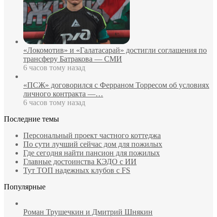
«Локомотив» и «Галатасарай» достигли соглашения по
трансферу Батракова — СМИ
6 часов тому назад
«ПСЖ» договорился с Ферраном Торресом об условиях
личного контракта —…
6 часов тому назад
Последние темы
Персональный проект частного коттеджа
По сути лучший сейчас дом для пожилых
Где сегодня найти пансион для пожилых
Главные достоинства КЭДО с ИИ
Тут ТОП надежных клубов с FS
Популярные
Роман Трушечкин и Дмитрий Шнякин