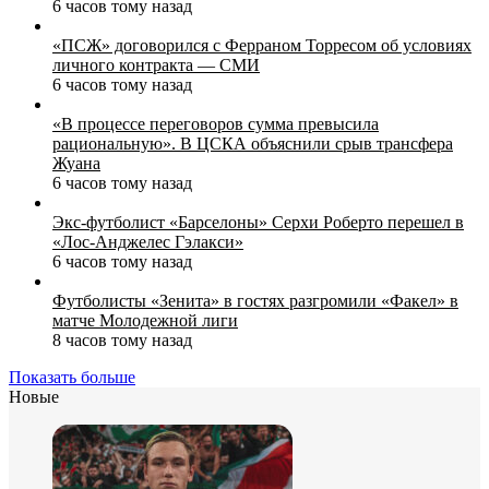
6 часов тому назад
«ПСЖ» договорился с Ферраном Торресом об условиях
личного контракта — СМИ
6 часов тому назад
«В процессе переговоров сумма превысила
рациональную». В ЦСКА объяснили срыв трансфера
Жуана
6 часов тому назад
Экс‑футболист «Барселоны» Серхи Роберто перешел в
«Лос‑Анджелес Гэлакси»
6 часов тому назад
Футболисты «Зенита» в гостях разгромили «Факел» в
матче Молодежной лиги
8 часов тому назад
Показать больше
Новые