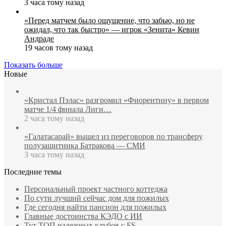
3 часа тому назад
«Перед матчем было ощущение, что забью, но не
ожидал, что так быстро» — игрок «Зенита» Кевин
Андраде
19 часов тому назад
Показать больше
Новые
«Кристал Пэлас» разгромил «Фиорентину» в первом
матче 1/4 финала Лиги…
2 часа тому назад
«Галатасарай» вышел из переговоров по трансферу
полузащитника Батракова — СМИ
3 часа тому назад
Последние темы
Персональный проект частного коттеджа
По сути лучший сейчас дом для пожилых
Где сегодня найти пансион для пожилых
Главные достоинства КЭДО с ИИ
Тут ТОП надежных клубов с FS