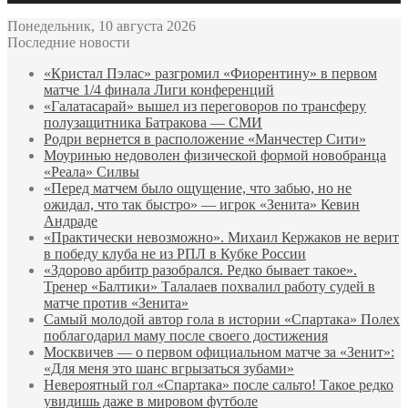
Понедельник, 10 августа 2026
Последние новости
«Кристал Пэлас» разгромил «Фиорентину» в первом
матче 1/4 финала Лиги конференций
«Галатасарай» вышел из переговоров по трансферу
полузащитника Батракова — СМИ
Родри вернется в расположение «Манчестер Сити»
Моуринью недоволен физической формой новобранца
«Реала» Силвы
«Перед матчем было ощущение, что забью, но не
ожидал, что так быстро» — игрок «Зенита» Кевин
Андраде
«Практически невозможно». Михаил Кержаков не верит
в победу клуба не из РПЛ в Кубке России
«Здорово арбитр разобрался. Редко бывает такое».
Тренер «Балтики» Талалаев похвалил работу судей в
матче против «Зенита»
Самый молодой автор гола в истории «Спартака» Полех
поблагодарил маму после своего достижения
Москвичев — о первом официальном матче за «Зенит»:
«Для меня это шанс вгрызаться зубами»
Невероятный гол «Спартака» после сальто! Такое редко
увидишь даже в мировом футболе