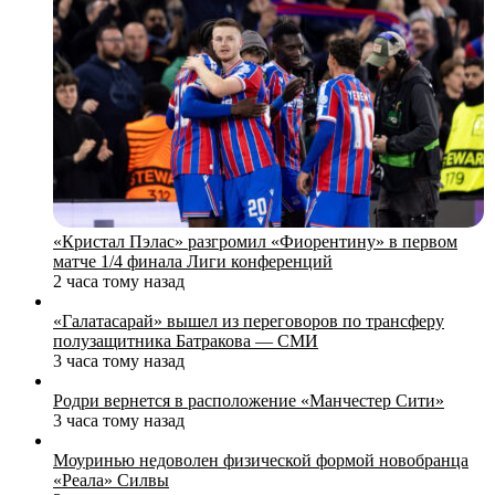
«Кристал Пэлас» разгромил «Фиорентину» в первом
матче 1/4 финала Лиги конференций
2 часа тому назад
«Галатасарай» вышел из переговоров по трансферу
полузащитника Батракова — СМИ
3 часа тому назад
Родри вернется в расположение «Манчестер Сити»
3 часа тому назад
Моуринью недоволен физической формой новобранца
«Реала» Силвы