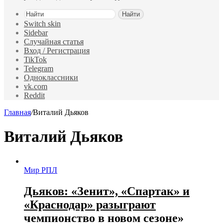
Найти
Switch skin
Sidebar
Случайная статья
Вход / Регистрация
TikTok
Telegram
Одноклассники
vk.com
Reddit
Главная
/
Виталий Дьяков
Виталий Дьяков
Мир РПЛ
Дьяков: «Зенит», «Спартак» и
«Краснодар» разыграют
чемпионство в новом сезоне»