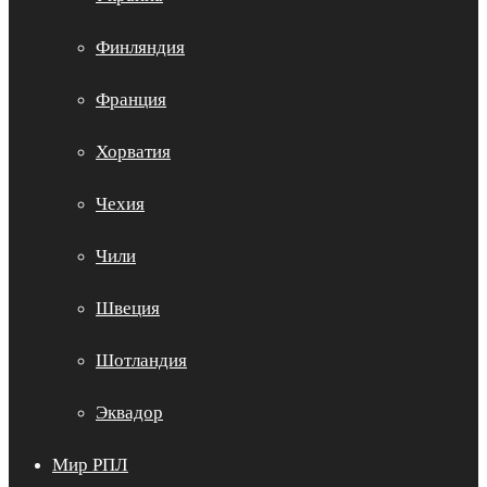
Финляндия
Франция
Хорватия
Чехия
Чили
Швеция
Шотландия
Эквадор
Мир РПЛ