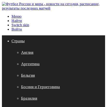
Меню
Найти
Switch skin
Войти
Страны
Англия
Аргентина
Бельгия
Босния и Герцеговина
Бразилия