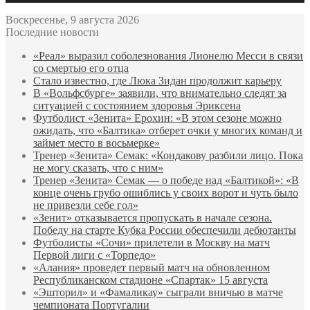
Воскресенье, 9 августа 2026
Последние новости
«Реал» выразил соболезнования Лионелю Месси в связи
со смертью его отца
Стало известно, где Люка Зидан продолжит карьеру
В «Вольфсбурге» заявили, что внимательно следят за
ситуацией с состоянием здоровья Эриксена
Футболист «Зенита» Ерохин: «В этом сезоне можно
ожидать, что «Балтика» отберет очки у многих команд и
займет место в восьмерке»
Тренер «Зенита» Семак: «Кондакову разбили лицо. Пока
не могу сказать, что с ним»
Тренер «Зенита» Семак — о победе над «Балтикой»: «В
конце очень грубо ошиблись у своих ворот и чуть было
не привезли себе гол»
«Зенит» отказывается пропускать в начале сезона.
Победу на старте Кубка России обеспечили дебютанты
Футболисты «Сочи» прилетели в Москву на матч
Первой лиги с «Торпедо»
«Алания» проведет первый матч на обновленном
Республиканском стадионе «Спартак» 15 августа
«Эшторил» и «Фамаликау» сыграли вничью в матче
чемпионата Португалии