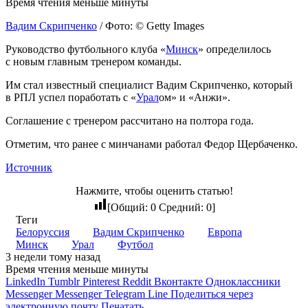
Время чтения меньше минуты
Вадим Скрипченко
/ Фото: © Getty Images
Руководство футбольного клуба «
Минск
» определилось
с новым главным тренером команды.
Им стал известный специалист Вадим Скрипченко, который
в РПЛ успел поработать с «
Урал
ом» и «Анжи».
Соглашение с тренером рассчитано на полтора года.
Отметим, что ранее с минчанами работал Федор Щербаченко.
Источник
Нажмите, чтобы оценить статью!
[Общий:
0
Средний:
0
]
Теги
Белоруссия
Вадим Скрипченко
Европа
Минск
Урал
Футбол
3 недели тому назад
Время чтения меньше минуты
LinkedIn
Tumblr
Pinterest
Reddit
Вконтакте
Одноклассники
Messenger
Messenger
Telegram
Line
Поделиться через
электронную почту
Печатать