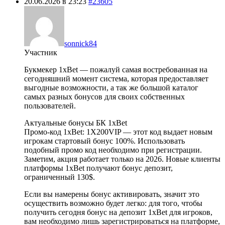
20.06.2026 в 23:23
#23605
sonnick84
Участник
Букмекер 1xBet — пожалуй самая востребованная на
сегодняшний момент система, которая предоставляет
выгодные возможности, а так же большой каталог
самых разных бонусов для своих собственных
пользователей.
Актуальные бонусы БК 1xBet
Промо-код 1xBet: 1X200VIP — этот код выдает новым
игрокам стартовый бонус 100%. Использовать
подобный промо код необходимо при регистрации.
Заметим, акция работает только на 2026. Новые клиенты
платформы 1xBet получают бонус депозит,
ограниченный 130$.
Если вы намерены бонус активировать, значит это
осуществить возможно будет легко: для того, чтобы
получить сегодня бонус на депозит 1xBet для игроков,
вам необходимо лишь зарегистрироваться на платформе,