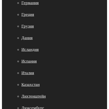
Германия
Греция
Грузия
Дания
Исландия
Испания
Италия
Казахстан
Лихтенштейн
Люксембург