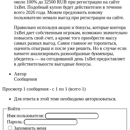
около 100% до 32500 RUB при регистрации на сайте
1xBet. Подобный купон будет действителен в течение
всего 2026 года. Можем предложить новому
пользователю немало выгод при регистрации на сайте.
Правильно используя акции и бонусы, которые контора
1xBet дает собственным игрокам, возможно значительно
повысить свой счет, а кроме того приобрести массу
самых разных выгод. Самое главное не торопиться,
оценить отыгрыш и после уже решить. Но в случае если
начнете анализировать разнообразные букмекеры,
убедитесь — на сегодняшний день 1xBet предоставляет
в действительности выгодные бонусы.
Автор
Сообщения
Просмотр 1 сообщения - с 1 по 1 (всего 1)
Для ответа в этой теме необходимо авторизоваться.
Войти
Имя пользователя:
Пароль:
Запомнить меня