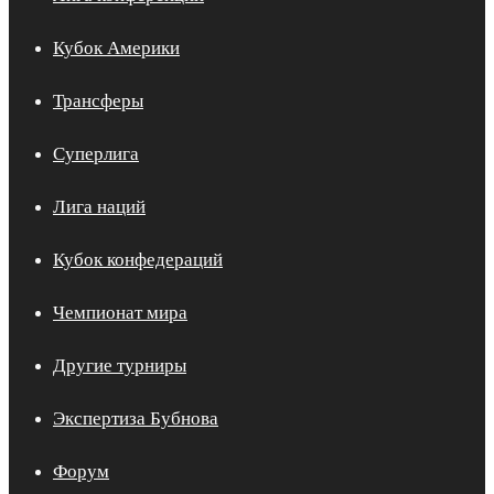
Кубок Америки
Трансферы
Суперлига
Лига наций
Кубок конфедераций
Чемпионат мира
Другие турниры
Экспертиза Бубнова
Форум