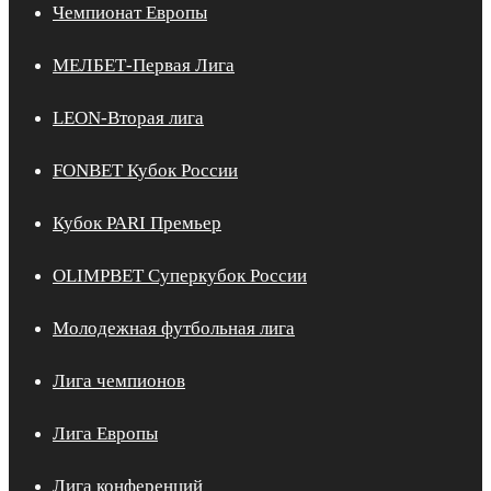
Чемпионат Европы
МЕЛБЕТ-Первая Лига
LEON-Вторая лига
FONBET Кубок России
Кубок PARI Премьер
OLIMPBET Суперкубок России
Молодежная футбольная лига
Лига чемпионов
Лига Европы
Лига конференций