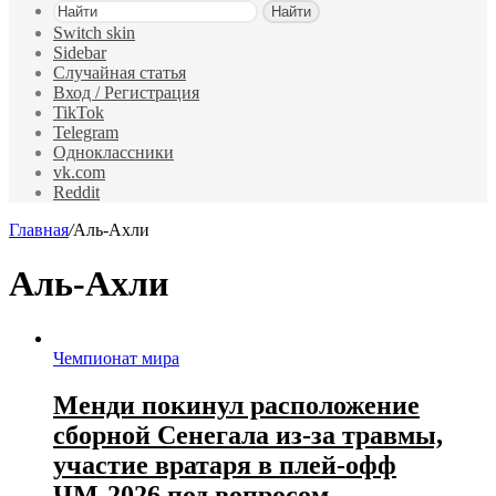
Найти
Switch skin
Sidebar
Случайная статья
Вход / Регистрация
TikTok
Telegram
Одноклассники
vk.com
Reddit
Главная
/
Аль-Ахли
Аль-Ахли
Чемпионат мира
Менди покинул расположение
сборной Сенегала из‑за травмы,
участие вратаря в плей‑офф
ЧМ‑2026 под вопросом