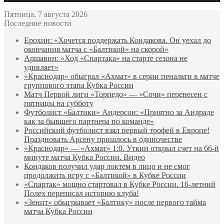
Пятница, 7 августа 2026
Последние новости
Ерохин: «Хочется поддержать Кондакова. Он уехал до
окончания матча с «Балтикой» на скорой»
Аршавин: «Ход «Спартака» на старте сезона не
удивляет»
«Краснодар» обыграл «Ахмат» в серии пенальти в матче
группового этапа Кубка России
Матч Первой лиги «Торпедо» — «Сочи» перенесен с
пятницы на субботу
Футболист «Балтики» Андерсон: «Приятно за Андраде
как за бывшего партнера по команде»
Российский футболист взял первый трофей в Европе!
Праздновать Арсену пришлось в одиночестве
«Краснодар» — «Ахмат» 1:0. Уткин открыл счет на 66‑й
минуте матча Кубка России. Видео
Кондаков получил удар локтем в лицо и не смог
продолжить игру с «Балтикой» в Кубке России
«Спартак» мощно стартовал в Кубке России. 16-летний
Полех переписал историю клуба!
«Зенит» обыгрывает «Балтику» после первого тайма
матча Кубка России