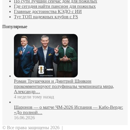
По сути лучший сейчас дом для пожилых
Где сегодня найти пансион для пожилых
Главные достоинства КЭДО с ИИ
Тут ТОП надежных клубов с FS
Популярные
Роман Трушечкин и Дмитрий Шнякин
прокомментируют полуфиналы чемпионата мира,
Александр…
4 недели тому назад
Шаронов — о матче ЧМ‑2026 Испания — Кабо‑Верде:
«До полной…
16.06.2026
© Все права защищены 2026 |