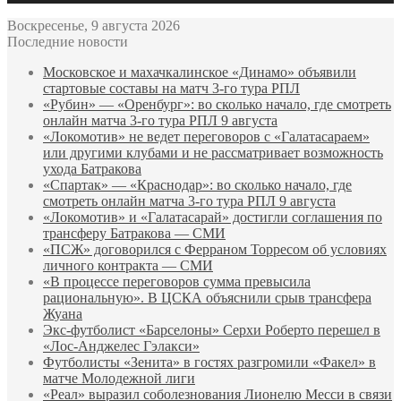
Воскресенье, 9 августа 2026
Последние новости
Московское и махачкалинское «Динамо» объявили
стартовые составы на матч 3‑го тура РПЛ
«Рубин» — «Оренбург»: во сколько начало, где смотреть
онлайн матча 3‑го тура РПЛ 9 августа
«Локомотив» не ведет переговоров с «Галатасараем»
или другими клубами и не рассматривает возможность
ухода Батракова
«Спартак» — «Краснодар»: во сколько начало, где
смотреть онлайн матча 3‑го тура РПЛ 9 августа
«Локомотив» и «Галатасарай» достигли соглашения по
трансферу Батракова — СМИ
«ПСЖ» договорился с Ферраном Торресом об условиях
личного контракта — СМИ
«В процессе переговоров сумма превысила
рациональную». В ЦСКА объяснили срыв трансфера
Жуана
Экс‑футболист «Барселоны» Серхи Роберто перешел в
«Лос‑Анджелес Гэлакси»
Футболисты «Зенита» в гостях разгромили «Факел» в
матче Молодежной лиги
«Реал» выразил соболезнования Лионелю Месси в связи