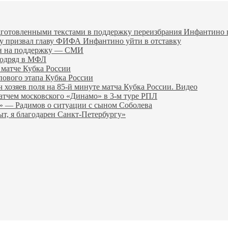
дготовленными текстами в поддержку переизбрания Инфантин
гу призвал главу ФИФА Инфантино уйти в отставку
ен на поддержку — СМИ
подряд в МФЛ
 матче Кубка России
пового этапа Кубка России
хозяев поля на 85‑й минуте матча Кубка России. Видео
атчем московского «Динамо» в 3‑м туре РПЛ
я» — Радимов о ситуации с сыном Соболева
т, я благодарен Санкт‑Петербургу»