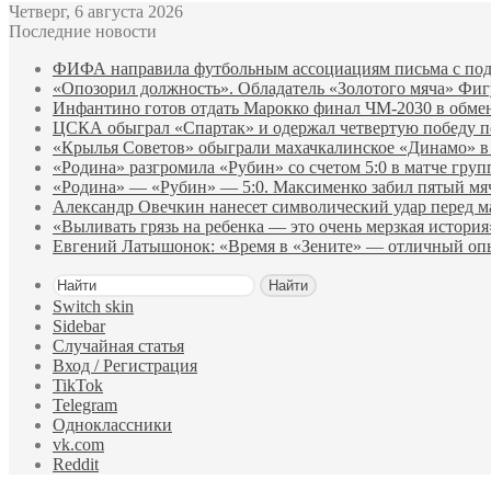
Четверг, 6 августа 2026
Последние новости
ФИФА направила футбольным ассоциациям письма с по
«Опозорил должность». Обладатель «Золотого мяча» Фи
Инфантино готов отдать Марокко финал ЧМ‑2030 в обм
ЦСКА обыграл «Спартак» и одержал четвертую победу 
«Крылья Советов» обыграли махачкалинское «Динамо» в
«Родина» разгромила «Рубин» со счетом 5:0 в матче груп
«Родина» — «Рубин» — 5:0. Максименко забил пятый мяч 
Александр Овечкин нанесет символический удар перед м
«Выливать грязь на ребенка — это очень мерзкая истори
Евгений Латышонок: «Время в «Зените» — отличный опы
Найти
Switch skin
Sidebar
Случайная статья
Вход / Регистрация
TikTok
Telegram
Одноклассники
vk.com
Reddit