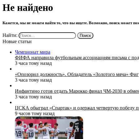
Не найдено
Кажется, мы не можем найти то, что вы ищете. Возможно, поиск может по
Найти:
Новые статьи
Чемпионат мира
ФИФА направила футбольным ассоциациям письма с по
3 часа тому назад
«Опозорил должность». Обладатель «Золотого мяча» Фи
3 часа тому назад
Инфантино готов отдать Марокко финал ЧМ‑2030 в обм
3 часа тому назад
ЦСКА обыграл «Спартак» и одержал четвертую победу 
9 часов тому назад