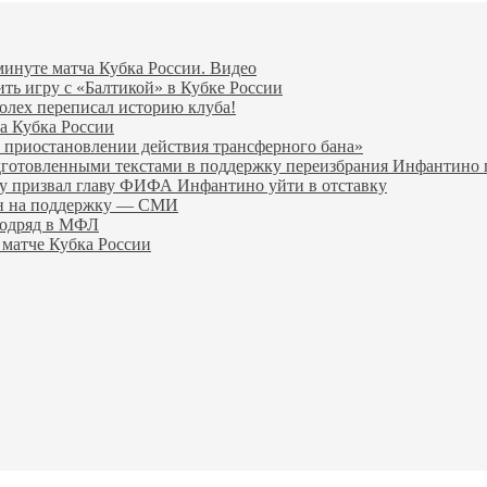
минуте матча Кубка России. Видео
ить игру с «Балтикой» в Кубке России
олех переписал историю клуба!
а Кубка России
 приостановлении действия трансферного бана»
дготовленными текстами в поддержку переизбрания Инфантин
гу призвал главу ФИФА Инфантино уйти в отставку
ен на поддержку — СМИ
подряд в МФЛ
 матче Кубка России