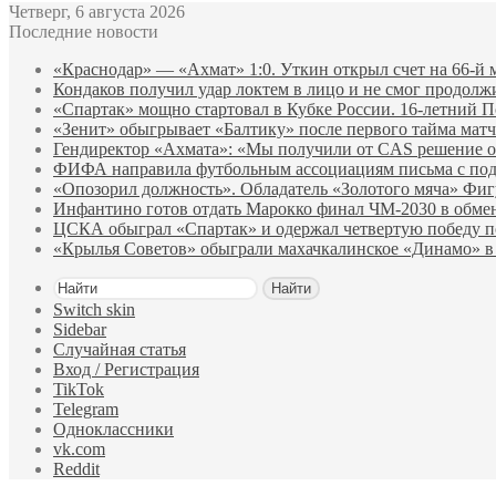
Четверг, 6 августа 2026
Последние новости
«Краснодар» — «Ахмат» 1:0. Уткин открыл счет на 66‑й 
Кондаков получил удар локтем в лицо и не смог продолж
«Спартак» мощно стартовал в Кубке России. 16-летний П
«Зенит» обыгрывает «Балтику» после первого тайма матч
Гендиректор «Ахмата»: «Мы получили от CAS решение о
ФИФА направила футбольным ассоциациям письма с по
«Опозорил должность». Обладатель «Золотого мяча» Фи
Инфантино готов отдать Марокко финал ЧМ‑2030 в обм
ЦСКА обыграл «Спартак» и одержал четвертую победу 
«Крылья Советов» обыграли махачкалинское «Динамо» в
Найти
Switch skin
Sidebar
Случайная статья
Вход / Регистрация
TikTok
Telegram
Одноклассники
vk.com
Reddit