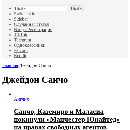
Найти
Switch skin
Sidebar
Случайная статья
Вход / Регистрация
TikTok
Telegram
Одноклассники
vk.com
Reddit
Главная
/
Джейдон Санчо
Джейдон Санчо
Англия
Санчо, Каземиро и Маласиа
покинули «Манчестер Юнайтед»
на правах свободных агентов