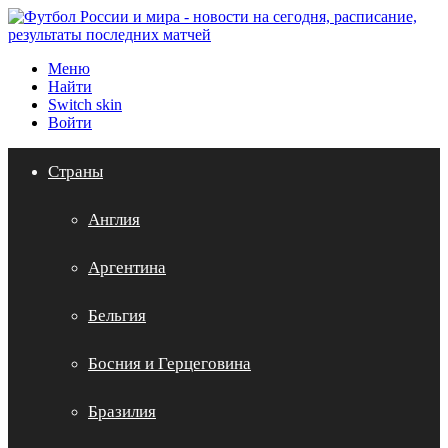
Меню
Найти
Switch skin
Войти
Страны
Англия
Аргентина
Бельгия
Босния и Герцеговина
Бразилия