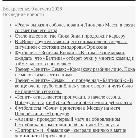
Воскресенье, 9 августа 2026
Последние новости
«Реал» выразил соболезнования Лионелю Месси в связи
со смертью его отца
Стало известно, где Люка Зидан продолжит карьеру
В «Вольфсбурге» заявили, что внимательно следят за
ситуацией с состоянием здоровья Эриксена
Футболист «Зенита» Ерохин: «В этом сезоне можно
ожидать, что «Балтика» отберет очки у многих команд и
займет место в восьмерке»
Тренер «Зенита» Семак: «Кондакову разбили лицо. Пока
не могу сказать, что с ним»
Тренер «Зенита» Семак — о победе над «Балтикой»: «В
конце очень грубо ошиблись у своих ворот и чуть было
не привезли себе гол»
«Зенит» отказывается пропускать в начале сезона.
Победу на старте Кубка России обеспечили дебютанты
Футболисты «Сочи» прилетели в Москву на матч
Первой лиги с «Торпедо»
«Алания» проведет первый матч на обновленном
Республиканском стадионе «Спартак» 15 августа
«Эшторил» и «Фамаликау» сыграли вничью в матче
чемпионата Португалии