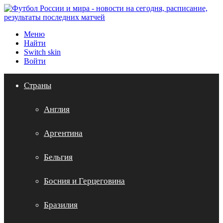
Меню
Найти
Switch skin
Войти
Страны
Англия
Аргентина
Бельгия
Босния и Герцеговина
Бразилия