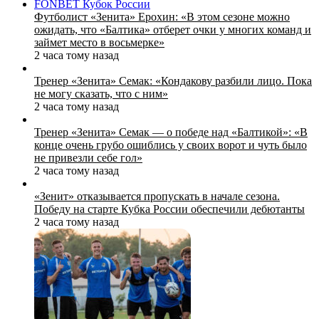
FONBET Кубок России
Футболист «Зенита» Ерохин: «В этом сезоне можно
ожидать, что «Балтика» отберет очки у многих команд и
займет место в восьмерке»
2 часа тому назад
Тренер «Зенита» Семак: «Кондакову разбили лицо. Пока
не могу сказать, что с ним»
2 часа тому назад
Тренер «Зенита» Семак — о победе над «Балтикой»: «В
конце очень грубо ошиблись у своих ворот и чуть было
не привезли себе гол»
2 часа тому назад
«Зенит» отказывается пропускать в начале сезона.
Победу на старте Кубка России обеспечили дебютанты
2 часа тому назад