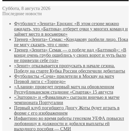
Суббота, 8 августа 2026
Последние новости
Футболист «Зенита» Ерохин: «В этом сезоне можно
ожидать, что «Балтика» отберет очки у многих команд и
займет место в восьмерке»
Тренер «Зенита» Семак: «Кондакову разбили лицо. Пока
не могу сказать, что с ним»
Тренер «Зенита» Семак — о победе над «Балтикой»: «В
конце очень грубо ошиблись у своих ворот и чуть было
не привезли себе гол»
«Зенит» отказывается пропускать в начале сезона.
Победу на старте Кубка России обеспечили дебютанты
Футболисты «Сочи» прилетели в Москву на матч
Первой лиги с «Торпедо»
«Алания» проведет первый матч на обновленном
Республиканском стадионе «Спартак» 15 августа
«Эшторил» и «Фамаликау» сыграли вничью в матче
чемпионата Португалии
Первый клуб погибшего Диогу Жоты будет играть в
форме с его изображением
Инфантино во время работы генсеком УЕФА повысил
любовницу в должности и добился выплаты ей
выходного пособия — СМИ