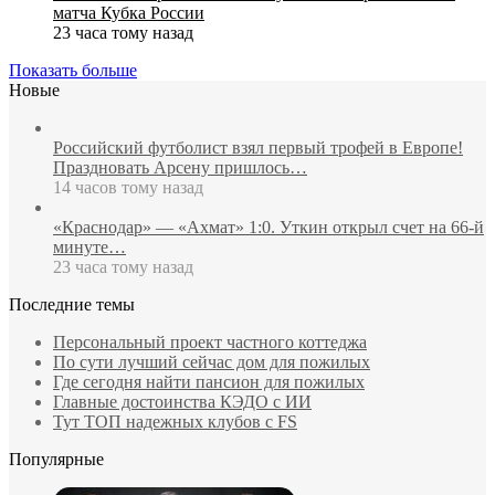
матча Кубка России
23 часа тому назад
Показать больше
Новые
Российский футболист взял первый трофей в Европе!
Праздновать Арсену пришлось…
14 часов тому назад
«Краснодар» — «Ахмат» 1:0. Уткин открыл счет на 66‑й
минуте…
23 часа тому назад
Последние темы
Персональный проект частного коттеджа
По сути лучший сейчас дом для пожилых
Где сегодня найти пансион для пожилых
Главные достоинства КЭДО с ИИ
Тут ТОП надежных клубов с FS
Популярные