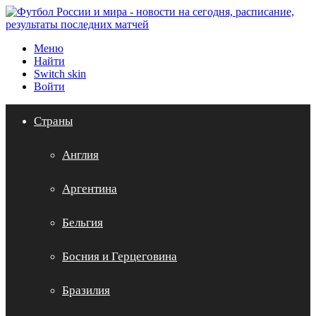
Меню
Найти
Switch skin
Войти
Страны
Англия
Аргентина
Бельгия
Босния и Герцеговина
Бразилия