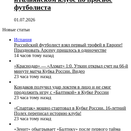
футболиста
01.07.2026
Новые статьи
Испания
Российский футболист взял первый трофей в Европе!
Праздновать Арсену пришлось в одиночестве
14 часов тому назад
«Краснодар» — «Ахмат» 1:0. Уткин открыл счет на 66‑й
минуте матча Кубка России. Видео
23 часа тому назад
Кондаков получил удар локтем в лицо и не смог
продолжить игру с «Балтикой» в Кубке России
23 часа тому назад
«Спартак» мощно стартовал в Кубке России. 16-летний
Полех переписал историю клуба!
23 часа тому назад
«Зенит» обыгрывает «Балтику» после первого тайма