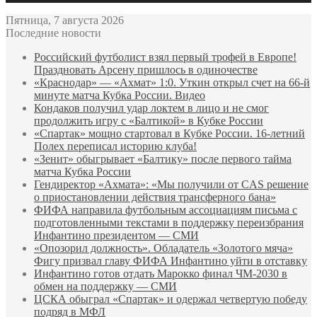
Пятница, 7 августа 2026
Последние новости
Российский футболист взял первый трофей в Европе!
Праздновать Арсену пришлось в одиночестве
«Краснодар» — «Ахмат» 1:0. Уткин открыл счет на 66‑й
минуте матча Кубка России. Видео
Кондаков получил удар локтем в лицо и не смог
продолжить игру с «Балтикой» в Кубке России
«Спартак» мощно стартовал в Кубке России. 16-летний
Полех переписал историю клуба!
«Зенит» обыгрывает «Балтику» после первого тайма
матча Кубка России
Гендиректор «Ахмата»: «Мы получили от CAS решение
о приостановлении действия трансферного бана»
ФИФА направила футбольным ассоциациям письма с
подготовленными текстами в поддержку переизбрания
Инфантино президентом — СМИ
«Опозорил должность». Обладатель «Золотого мяча»
Фигу призвал главу ФИФА Инфантино уйти в отставку
Инфантино готов отдать Марокко финал ЧМ‑2030 в
обмен на поддержку — СМИ
ЦСКА обыграл «Спартак» и одержал четвертую победу
подряд в МФЛ