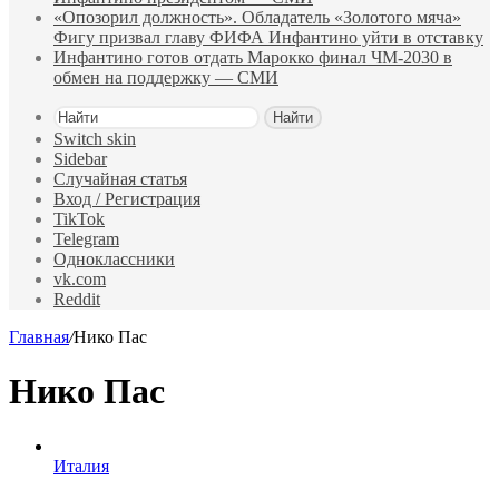
«Опозорил должность». Обладатель «Золотого мяча»
Фигу призвал главу ФИФА Инфантино уйти в отставку
Инфантино готов отдать Марокко финал ЧМ‑2030 в
обмен на поддержку — СМИ
Найти
Switch skin
Sidebar
Случайная статья
Вход / Регистрация
TikTok
Telegram
Одноклассники
vk.com
Reddit
Главная
/
Нико Пас
Нико Пас
Италия