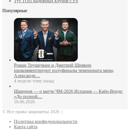
Тут ТОП надежных клубов с FS
Популярные
Роман Трушечкин и Дмитрий Шнякин
прокомментируют полуфиналы чемпионата мира,
Александр…
4 недели тому назад
Шаронов — о матче ЧМ‑2026 Испания — Кабо‑Верде:
«До полной…
16.06.2026
© Все права защищены 2026 |
Политика конфиденциальности
Карта сайта