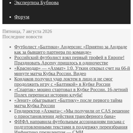
Экспертиза Бубнова
Форум
Пятница, 7 августа 2026
Последние новости
Футболист «Балтики» Андерсон: «Приятно за Андраде
как за бывшего партнера по команде»
Российский футболист взял первый трофей в Европе!
Праздновать Арсену пришлось в одиночестве
«Краснодар» — «Ахмат» 1:0. Уткин открыл счет на 66‑й
минуте матча Кубка России. Видео
Кондаков получил удар локтем в лицо и не смог
продолжить игру с «Балтикой» в Кубке России
«Спартак» мощно стартовал в Кубке России. 16-летний
Полех переписал историю клуба!
«Зенит» обыгрывает «Балтику» после первого тайма
матча Кубка России
Гендиректор «Ахмата»: «Мы получили от CAS решение
о приостановлении действия трансферного бана»
ФИФА направила футбольным ассоциациям письма с
подготовленными текстами в поддержку переизбрания
Инфантино президентом — СМИ