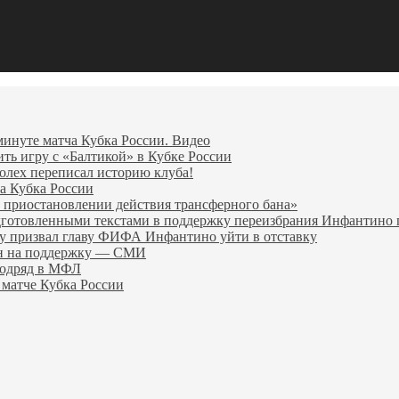
минуте матча Кубка России. Видео
ить игру с «Балтикой» в Кубке России
олех переписал историю клуба!
а Кубка России
 приостановлении действия трансферного бана»
дготовленными текстами в поддержку переизбрания Инфантин
гу призвал главу ФИФА Инфантино уйти в отставку
ен на поддержку — СМИ
подряд в МФЛ
 матче Кубка России