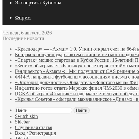
Экспертиза Бубнова
Форум
Четверг, 6 августа 2026
Последние новости
«Краснодар» — «Ахмат» 1:0. Уткин открыл счет на 66‑й 
Кондаков получил удар локтем в лицо и не смог продолж
«Спартак» мощно стартовал в Кубке России. 16-летний П
«Зенит» обыгрывает «Балтику» после первого тайма матч
Гендиректор «Ахмата»: «Мы получили от CAS решение о
ФИФА направила футбольным ассоциациям письма с по
«Опозорил должность». Обладатель «Золотого мяча» Фи
Инфантино готов отдать Марокко финал ЧМ‑2030 в обм
ЦСКА обыграл «Спартак» и одержал четвертую победу 
«Крылья Советов» обыграли махачкалинское «Динамо» в
Найти
Switch skin
Sidebar
Случайная статья
Вход / Регистрация
TikTok